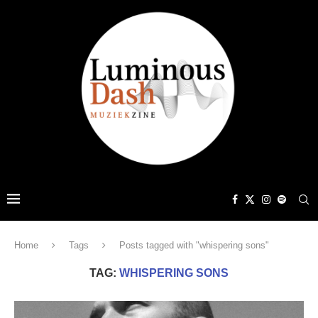
Home
Tags
Posts tagged with "whispering sons"
TAG:
WHISPERING SONS