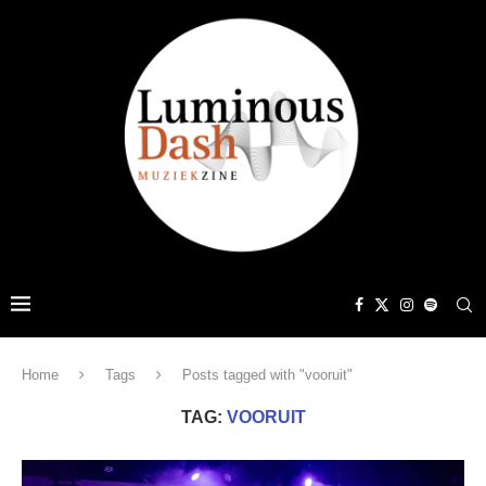
Home
Tags
Posts tagged with "vooruit"
TAG:
VOORUIT