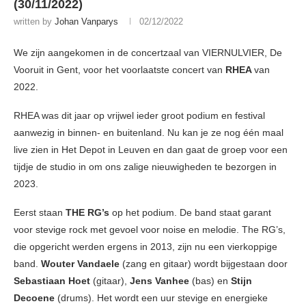
(30/11/2022)
written by
Johan Vanparys
02/12/2022
We zijn aangekomen in de concertzaal van VIERNULVIER, De
Vooruit in Gent, voor het voorlaatste concert van
RHEA
van
2022.
RHEA was dit jaar op vrijwel ieder groot podium en festival
aanwezig in binnen- en buitenland. Nu kan je ze nog één maal
live zien in Het Depot in Leuven en dan gaat de groep voor een
tijdje de studio in om ons zalige nieuwigheden te bezorgen in
2023.
Eerst staan
THE RG’s
op het podium. De band staat garant
voor stevige rock met gevoel voor noise en melodie. The RG’s,
die opgericht werden ergens in 2013, zijn nu een vierkoppige
band.
Wouter Vandaele
(zang en gitaar) wordt bijgestaan door
Sebastiaan Hoet
(gitaar),
Jens Vanhee
(bas) en
Stijn
Decoene
(drums). Het wordt een uur stevige en energieke