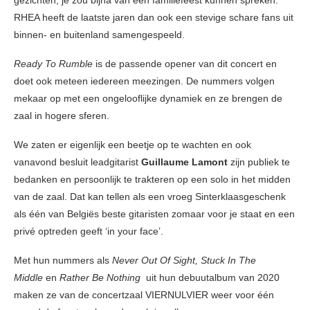
gezichten, je zou bijna van een familiefeest kunnen spreken.
RHEA heeft de laatste jaren dan ook een stevige schare fans uit
binnen- en buitenland samengespeeld.
Ready To Rumble
is de passende opener van dit concert en
doet ook meteen iedereen meezingen. De nummers volgen
mekaar op met een ongelooflijke dynamiek en ze brengen de
zaal in hogere sferen.
We zaten er eigenlijk een beetje op te wachten en ook
vanavond besluit leadgitarist
Guillaume Lamont
zijn publiek te
bedanken en persoonlijk te trakteren op een solo in het midden
van de zaal. Dat kan tellen als een vroeg Sinterklaasgeschenk
als één van Belgiës beste gitaristen zomaar voor je staat en een
privé optreden geeft ‘in your face’.
Met hun nummers als
Never Out Of Sight, Stuck In The
Middle
en
Rather Be Nothing
uit hun debuutalbum van 2020
maken ze van de concertzaal VIERNULVIER weer voor één