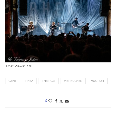
Post Views:
770
GENT
RHEA
THE RG'S
VIERNULVIER
VOORUIT
0