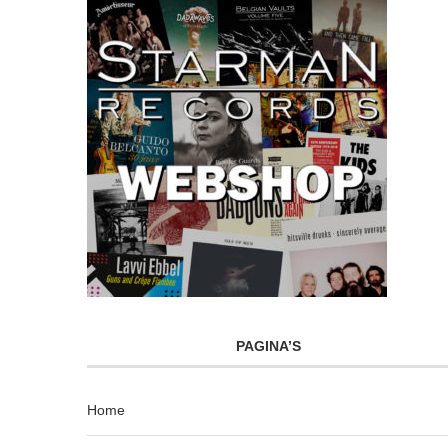
PAGINA’S
Home