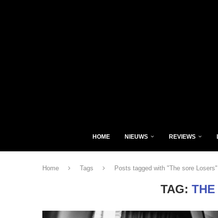
HOME
NIEUWS
REVIEWS
Home
Tags
Posts tagged with "The sore Losers"
TAG:
THE