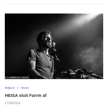
Belgisch
nieuws
HEISA sluit Farrm af
17/09/2024