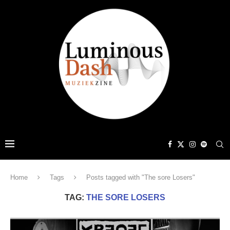
Home
Tags
Posts tagged with "The sore Losers"
TAG:
THE SORE LOSERS