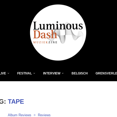
LIVE
FESTIVAL
INTERVIEW
BELGISCH
GRENSVERL
G:
TAPE
Album Reviews
Reviews