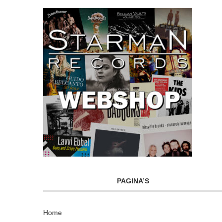
PAGINA’S
Home