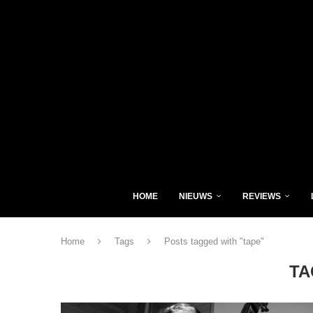
HOME
NIEUWS
REVIEWS
Home
Tags
Posts tagged with "tape"
TA