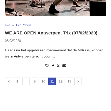
Live
Live Review
WE ARE OPEN Antwerpen, Trix (07/02/2020).
08/02/2020
Daags na het opgeblazen media-event dat de MIA’s is, konden
we in Antwerpen terecht voor …
1
…
9
10
11
12
13