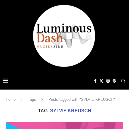
Home
Tags
Posts tagged with "SYLVIE KREUSCH"
TAG:
SYLVIE KREUSCH