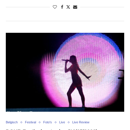
Belgisch
Festival
Foto's
Live
Live Review