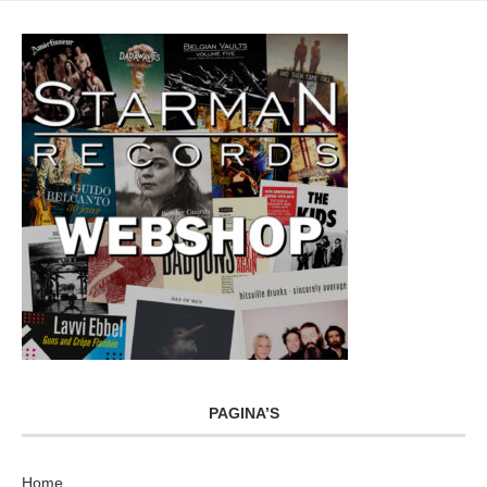
PAGINA’S
Home