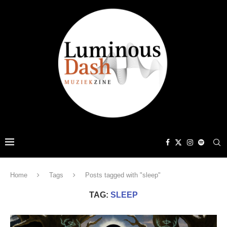
Home
Tags
Posts tagged with "sleep"
TAG:
SLEEP