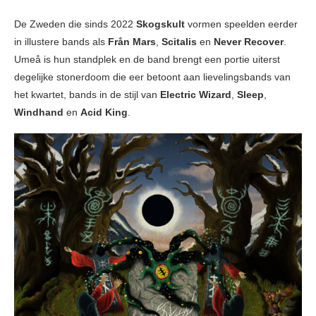
De Zweden die sinds 2022
Skogskult
vormen speelden eerder
in illustere bands als
Från Mars
,
Scitalis
en
Never Recover
.
Umeå is hun standplek en de band brengt een portie uiterst
degelijke stonerdoom die eer betoont aan lievelingsbands van
het kwartet, bands in de stijl van
Electric Wizard
,
Sleep
,
Windhand
en
Acid King
.