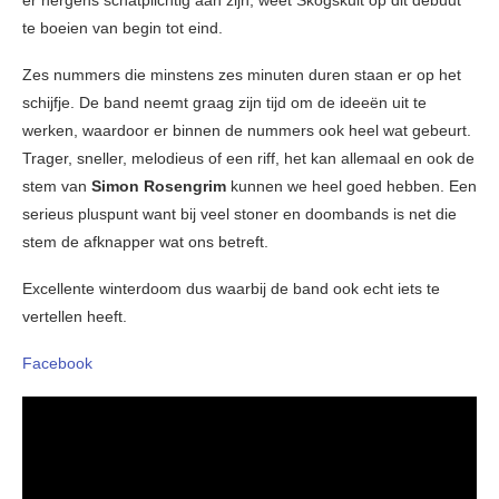
er nergens schatplichtig aan zijn, weet Skogskult op dit debuut
te boeien van begin tot eind.
Zes nummers die minstens zes minuten duren staan er op het
schijfje. De band neemt graag zijn tijd om de ideeën uit te
werken, waardoor er binnen de nummers ook heel wat gebeurt.
Trager, sneller, melodieus of een riff, het kan allemaal en ook de
stem van
Simon Rosengrim
kunnen we heel goed hebben. Een
serieus pluspunt want bij veel stoner en doombands is net die
stem de afknapper wat ons betreft.
Excellente winterdoom dus waarbij de band ook echt iets te
vertellen heeft.
Facebook