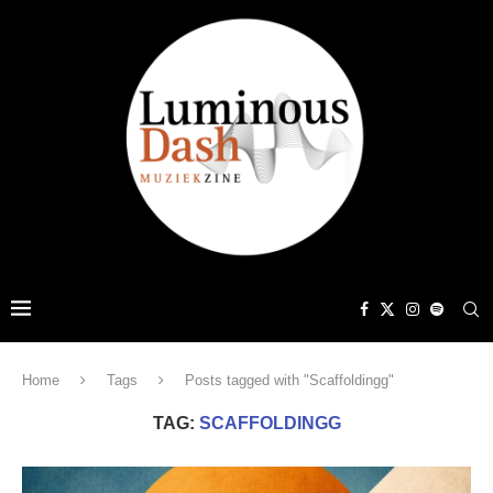
Home
Tags
Posts tagged with "Scaffoldingg"
TAG:
SCAFFOLDINGG