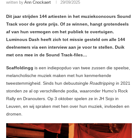
written by
Ann Cnockaert
29/09/2025
Dit jaar strijden 144 artiesten in het muziekconcours Sound
Track voor de grote prijs. Of ze winnen, hangt grotendeels
af van hun vermogen om het publiek te overtuigen.
Luminous Dash heeft zich tot missie gesteld om alle 144
deelnemers via een interview aan je voor te stellen. Duik
met ons mee in de Sound Track-files…
Scaffoldingg
is een indiepopduo van twee zussen die speelse,
melancholische muziek maken met hun kenmerkende
tweestemmigheid. Sinds hun debuutsingle
Roadtripping
in 2021
stonden ze al op verschillende podia, waaronder Humo’s Rock
Rally en Dranouters. Op 3 oktober spelen ze in JH Sojo in
Leuven, en wij spraken met hen over hun muziek, invloeden en
dromen.