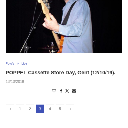
Foto's
Live
POPPEL Cassette Store Day, Gent (12/10/19).
13/10/2019
1
2
3
4
5