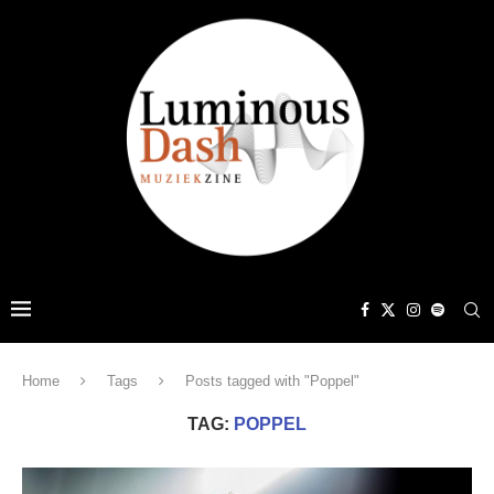
Home
Tags
Posts tagged with "Poppel"
TAG:
POPPEL