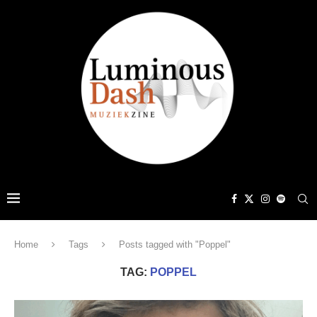
Home
Tags
Posts tagged with "Poppel"
TAG:
POPPEL