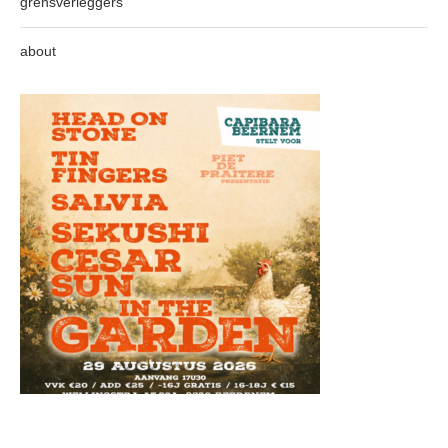
grensverleggers
about