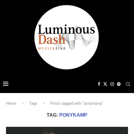
Home
Tags
Posts tagged with "ponykamp"
TAG:
PONYKAMP