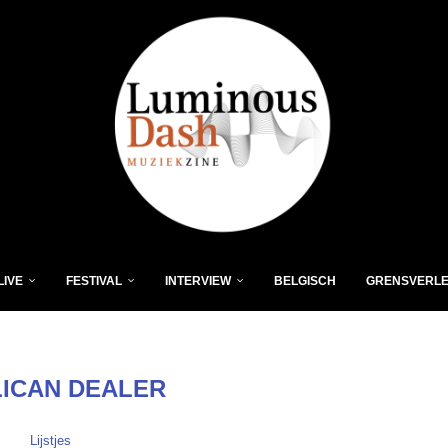
LIVE
FESTIVAL
INTERVIEW
BELGISCH
GRENSVERL
LICAN DEALER
Lijstjes