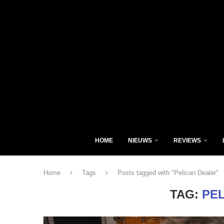
HOME
NIEUWS
REVIEWS
Home
Tags
Posts tagged with "Pelican Dealer"
TAG:
PE