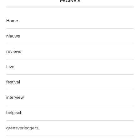
PAGINA’S
Home
nieuws
reviews
Live
festival
interview
belgisch
grensverleggers