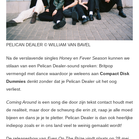
PELICAN DEALER © WILLIAM VAN BAVEL
Na de verslavende singles
Honey
en
Fever Season
kunnen we
stilaan van een Pelican Dealer-sound spreken: Britpop
vermengd met dance waardoor je weleens aan
Compact Disk
Dummies
denkt zonder dat je Pelican Dealer uit het oog
verliest.
Coming Around
is een song die door zijn tekst contact houdt met
de realiteit, maar door de schwung die erin zit, raap je alle moed
bijeen en dans je je te pletter. Pelican Dealer is dan ook heerlijke
indiepop zoals er in ons land veel te weinig gemaakt wordt!
De releaseshow van
Eyes On The Prize
vindt plaats op 28 mei