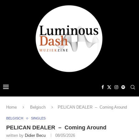
Home
Belgisch
PELICAN DEALER – Coming Around
BELGISCH
SINGLES
PELICAN DEALER – Coming Around
written by
Didier Becu
08/05/2026