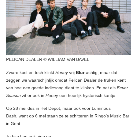
PELICAN DEALER © WILLIAM VAN BAVEL
Zware kost en toch klinkt
Honey
vrij
Blur
-achtig, maar dat
zeggen we waarschijnlijk omdat Pelican Dealer de truken kent
van hoe een goede indiesong dient te klinken. En net als
Fever
Season
zit er ook in
Honey
een heerlijk hysterisch kantje.
Op 28 mei dus in Het Depot, maar ook voor Luminous
Dash, want op 6 mei staan ze te schitteren in Ringo’s Music Bar
in Gent.
Je kan hun ook zien op: