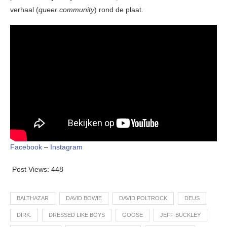
verhaal (
queer community
) rond de plaat.
Facebook
–
Instagram
Post Views:
448
BALTHAZAR
DAVID BOWIE
DAVID POLTROCK
DEUS
DIRK.
DRESSED LIKE BOYS
GOOSE
JEFF BUCKLEY