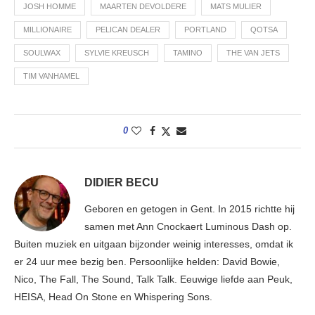
JOSH HOMME
MAARTEN DEVOLDERE
MATS MULIER
MILLIONAIRE
PELICAN DEALER
PORTLAND
QOTSA
SOULWAX
SYLVIE KREUSCH
TAMINO
THE VAN JETS
TIM VANHAMEL
0
DIDIER BECU
Geboren en getogen in Gent. In 2015 richtte hij
samen met Ann Cnockaert Luminous Dash op.
Buiten muziek en uitgaan bijzonder weinig interesses, omdat ik
er 24 uur mee bezig ben. Persoonlijke helden: David Bowie,
Nico, The Fall, The Sound, Talk Talk. Eeuwige liefde aan Peuk,
HEISA, Head On Stone en Whispering Sons.