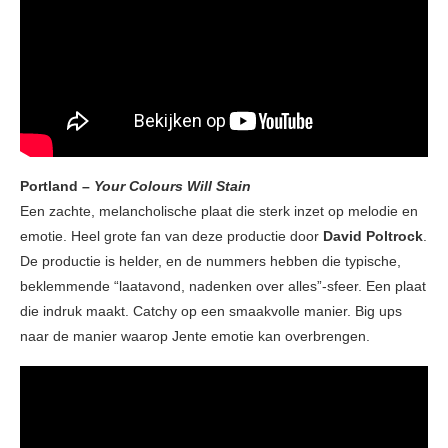
Portland –
Your Colours Will Stain
Een zachte, melancholische plaat die sterk inzet op melodie en
emotie. Heel grote fan van deze productie door
David Poltrock
.
De productie is helder, en de nummers hebben die typische,
beklemmende “laatavond, nadenken over alles”-sfeer. Een plaat
die indruk maakt. Catchy op een smaakvolle manier. Big ups
naar de manier waarop Jente emotie kan overbrengen.