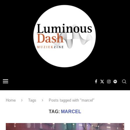
Home
Tags
Posts tagged with "marcel"
TAG:
MARCEL