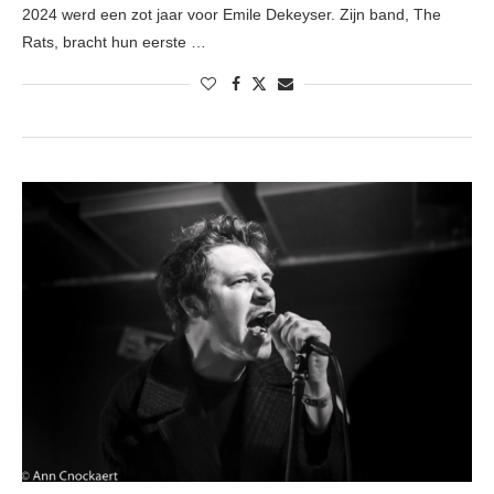
2024 werd een zot jaar voor Emile Dekeyser. Zijn band, The
Rats, bracht hun eerste …