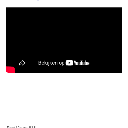
Post Views:
813