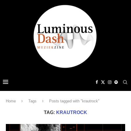
Home
Tags
Posts tagged with "krautrock"
TAG:
KRAUTROCK