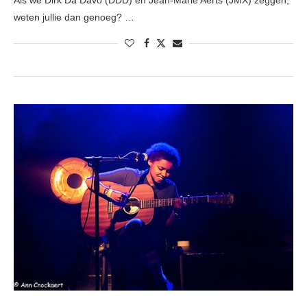
Als we Dirk Da Davo (DDD) en Jean-Marie Aerts (JMX) zeggen,
weten jullie dan genoeg? …