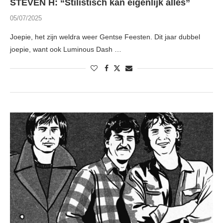
STEVEN H: “Stilistisch kan eigenlijk alles”
05/07/2025
Joepie, het zijn weldra weer Gentse Feesten. Dit jaar dubbel
joepie, want ook Luminous Dash …