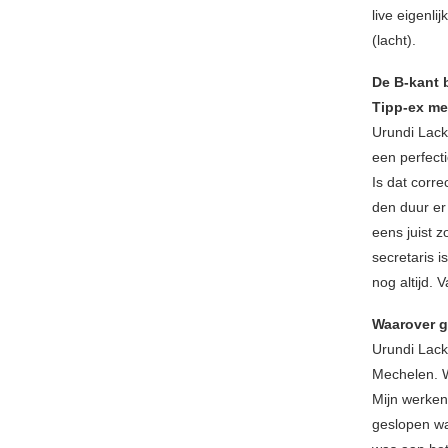
live eigenli
(lacht).
De B-kant 
Tipp-ex me
Urundi Lac
een perfecti
Is dat corre
den duur er
eens juist 
secretaris i
nog altijd. V
Waarover 
Urundi Lack
Mechelen. W
Mijn werken
geslopen was