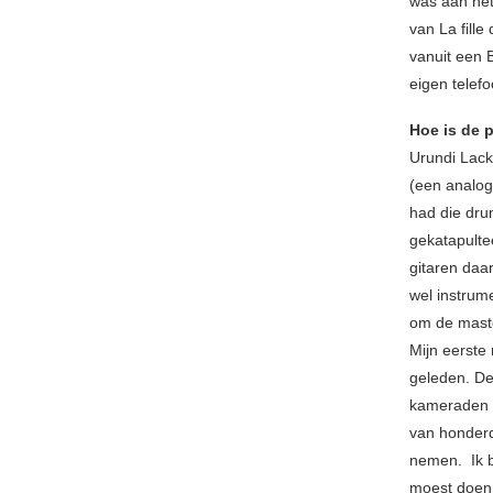
was aan het
van La fille
vanuit een 
eigen telef
Hoe is de 
Urundi Lack
(een analog
had die dru
gekatapulte
gitaren daa
wel instrume
om de maste
Mijn eerste 
geleden. De
kameraden e
van honderd
nemen. Ik 
moest doen.