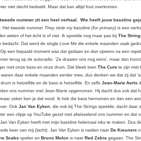
ier niet slecht bedoeld. Maar dat kan altijd fout overkomen.
 tweede nummer zit een heel verhaal. Wie heeft jouw bassline gej
k: Het tweede nummer
They stole my bassline (for primary)
is een verh
len weten of het écht is of niet.
Ik speelde nog maar pas bij
The Strin
e bedacht. Dat werd de single
Love Me
die enkele maanden vaak gedr
 Op een bepaald moment was dat gedaan en dan opeens na een repeti
er terug op de autoradio. ‘Ze draaien ons nog eens’, maar dan hoor
er met onze bass en onze drum. Dat bleek toen
The Cure
te zijn met
 waren daar enkele maanden eerder mee, dus denken we dat zij dat ‘af
drum is hetzelfde en de bass is hetzelfde. En zelfs
Jean-Marie Aerts
d
dden ons nummer met Jean-Marie opgenomen. Hij dacht dus ook dat h
 maar zeker ben je dat nooit. Ik heb die bass hernomen en dan een an
rover. Ook
Jan Van Eyken
, die ook bij The Strings speelde, dacht daar z
later een clipje op YouTube gezet met afwisselend ons nummer en dat 
Jan Van Eyken heeft met mijn bassline helemaal niks te maken. Dus die
ede keer van mij (lacht). Jan Van Eyken is nadien naar
De Kreuners
o
he Scabs
spelen en
Bruno Melon
is naar
Red Zebra
gegaan. The Str