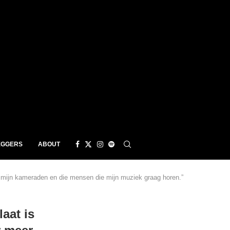
EGGERS
ABOUT
 mijn kameraden en die mensen die mijn muziek graag horen.”
aat is