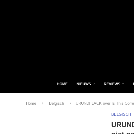
HOME
NIEUWS
REVIEWS
Home
Belgisch
URUNDI LACK over Is This Correc
BELGISCH
URUNDI