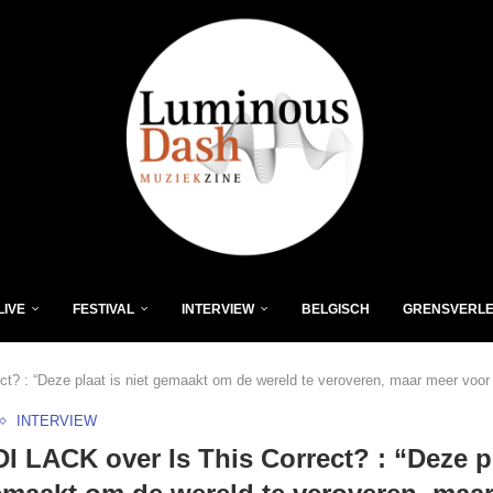
LIVE
FESTIVAL
INTERVIEW
BELGISCH
GRENSVERL
t? : “Deze plaat is niet gemaakt om de wereld te veroveren, maar meer voor
INTERVIEW
 LACK over Is This Correct? : “Deze pl