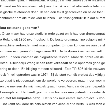
 Middelheimpark in Antwerpen. Ik ging daar met Shake (Vévé Mazimp
 d’Ernest en Mazimpakas nvdr.) naartoe : ik wou het allerlaatste telefo
Belgische telefooncel doen. Ik had een tekst geschreven en belde toen 
oonnummer om die tekst voor te lezen. Die tekst gebruik ik in dat num
plaat tot stand gekomen
?
: Onze mixer had onze studio in orde gezet en ik had een drumcompu
e Roland uit 1980 nvdr.) gekocht. De beste drummachine volgens mij.
mmachine verbonden met mijn computer. En toen konden we aan de sl
erd naar eind jaren 70, begin jaren 80. De baslijnen kwamen vanzelf.
rover. En toen kwamen die biografische teksten. Maar de opzet van de p
ntaal. Uiteindelijk vroeg ik aan
Staf Verbeeck
of die opnames goed g
ring te doen. En hij ging meteen akkoord. Zo’n TR-808 klinkt trouwen
rock-‘n-roll-optreden was in 1974. Bij de start van dit project dus vijftig 
ze plaat is niet gemaakt om de wereld te veroveren, maar meer voor m
n die mensen die mijn muziek graag horen. Vandaar de zeer beperkt
 exemplaren. Het heeft geen zin om hiervoor een platenfirma onder d
ben met
Mazimpakas
bezig. Het is ook mijn eerste solo-project. Ik von
 Dat komt ook door de solo-platen van Jean-Marie Aerts. Ik was toch 