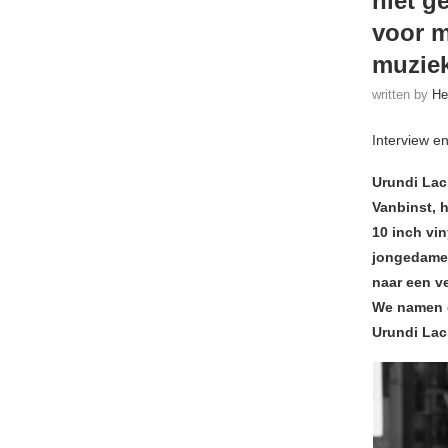
niet g
voor m
muziek
written by
He
Interview en
Urundi Lac
Vanbinst, h
10 inch vi
jongedame 
naar een ve
We namen d
Urundi Lac