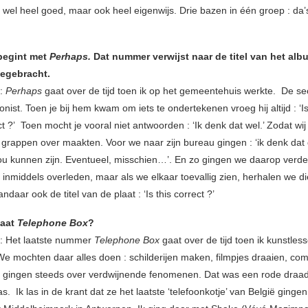
jk wel heel goed, maar ook heel eigenwijs. Drie bazen in één groep : da’
begint met
Perhaps.
Dat nummer verwijst naar de titel van het alb
egebracht.
k:
Perhaps
gaat over de tijd toen ik op het gemeentehuis werkte. De se
onist. Toen je bij hem kwam om iets te ondertekenen vroeg hij altijd : ‘Is 
ct ?’ Toen mocht je vooral niet antwoorden : ‘Ik denk dat wel.’ Zodat wi
 grappen over maakten. Voor we naar zijn bureau gingen : ‘ik denk dat 
zou kunnen zijn. Eventueel, misschien…’. En zo gingen we daarop verd
s inmiddels overleden, maar als we elkaar toevallig zien, herhalen we d
andaar ook de titel van de plaat : ‘Is this correct ?’
gaat
Telephone Box
?
: Het laatste nummer
Telephone Box
gaat over de tijd toen ik kunstles
e mochten daar alles doen : schilderijen maken, filmpjes draaien, 
 gingen steeds over verdwijnende fenomenen. Dat was een rode draad 
. Ik las in de krant dat ze het laatste ‘telefoonkotje’ van België ginge