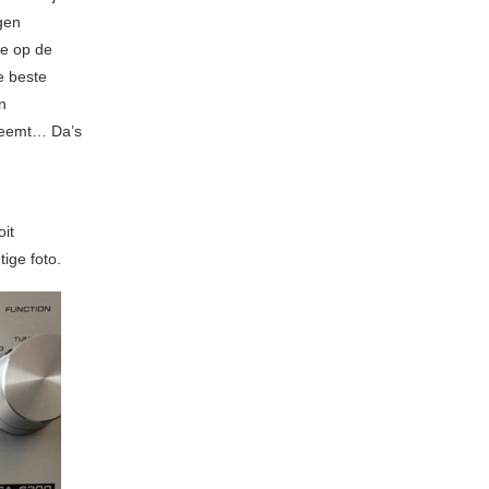
gen
e op de
e beste
n
pneemt… Da’s
oit
htige foto.