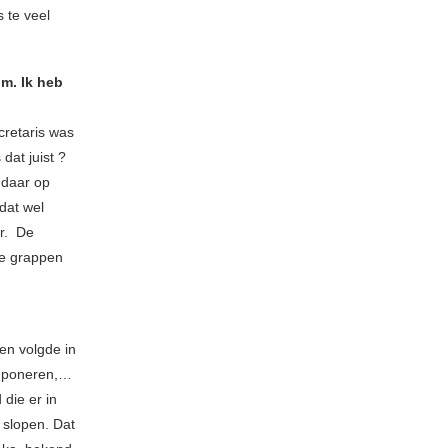
s te veel
um. Ik heb
cretaris was
dat juist ?
j daar op
dat wel
er. De
ie grappen
sen volgde in
componeren,…
die er in
n slopen. Dat