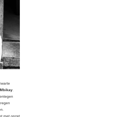
zwarte
Mbikay
.
rentegen
kregen
en.
et met opzet