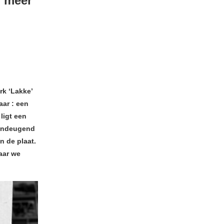
r meer
rk ‘Lakke’
aar : een
ligt een
 ondeugend
an de plaat.
aar we