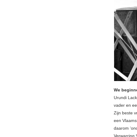
We beginne
Urundi Lac
vader en ee
Zijn beste 
een Vlaamse
daarom ‘ond
Verwarring 