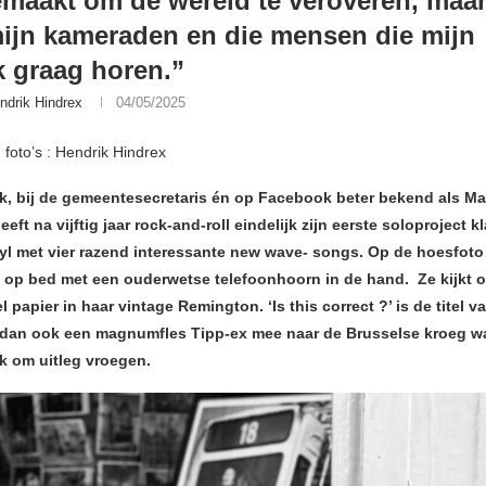
emaakt om de wereld te veroveren, maa
ijn kameraden en die mensen die mijn
 graag horen.”
ndrik Hindrex
04/05/2025
 foto’s : Hendrik Hindrex
k, bij de gemeentesecretaris én op Facebook beter bekend als Ma
eeft na vijftig jaar rock-and-roll eindelijk zijn eerste soloproject kl
nyl met vier razend interessante new wave- songs. Op de hoesfoto 
op bed met een ouderwetse telefoonhoorn in de hand. Ze kijkt
l papier in haar vintage Remington. ‘Is this correct ?’ is de titel v
an ook een magnumfles Tipp-ex mee naar de Brusselse kroeg w
k om uitleg vroegen.