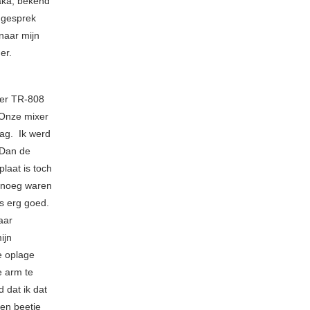
aka, bekend
ongesprek
naar mijn
mer.
ter TR-808
 Onze mixer
ag. Ik werd
 Dan de
laat is toch
enoeg waren
s erg goed.
jaar
ijn
e oplage
e arm te
d dat ik dat
een beetje