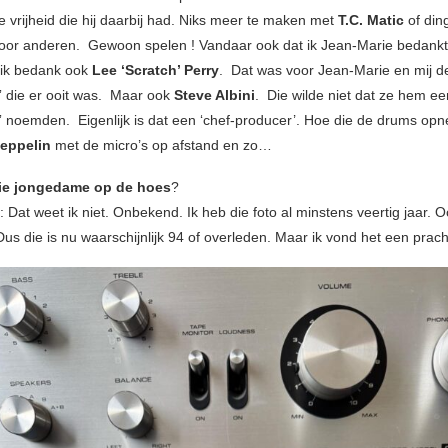
e vrijheid die hij daarbij had. Niks meer te maken met
T.C. Matic
of din
or anderen. Gewoon spelen ! Vandaar ook dat ik Jean-Marie bedankt
 ik bedank ook
Lee ‘Scratch’ Perry
. Dat was voor Jean-Marie en mij d
” die er ooit was. Maar ook
Steve Albini
. Die wilde niet dat ze hem ee
” noemden. Eigenlijk is dat een ‘chef-producer’. Hoe die de drums o
Zeppelin
met de micro’s op afstand en zo…
die jongedame op de hoes
?
 Dat weet ik niet. Onbekend. Ik heb die foto al minstens veertig jaar. O
us die is nu waarschijnlijk 94 of overleden. Maar ik vond het een prac