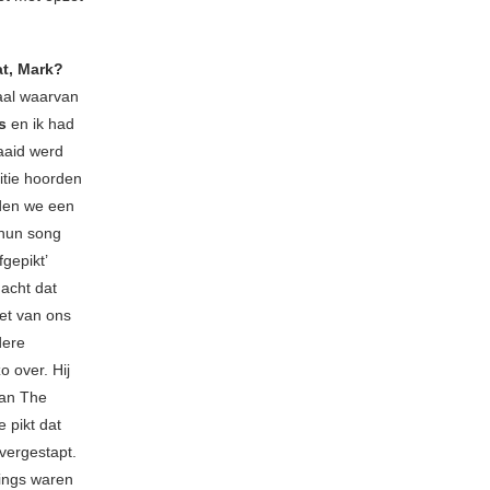
at, Mark?
aal waarvan
gs
en ik had
aaid werd
tie hoorden
den we een
 hun song
gepikt’
acht dat
et van ons
dere
o over. Hij
van The
 pikt dat
vergestapt.
ings waren