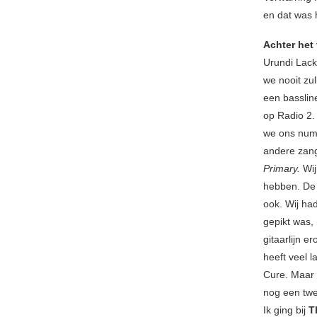
en dat was h
Achter het
Urundi Lac
we nooit zul
een basslin
op Radio 2.
we ons numm
andere zang
Primary.
Wij
hebben. De 
ook. Wij ha
gepikt was,
gitaarlijn e
heeft veel 
Cure. Maar 
nog een twe
Ik ging bij
T