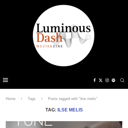
Home
Tags
Posts tagged with "ilse melis"
TAG:
ILSE MELIS