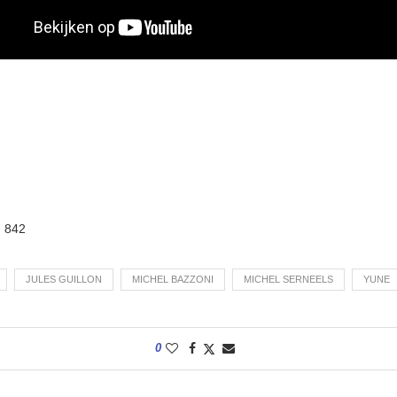
:
842
JULES GUILLON
MICHEL BAZZONI
MICHEL SERNEELS
YUNE
0