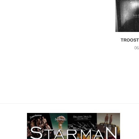
TROOST 
06