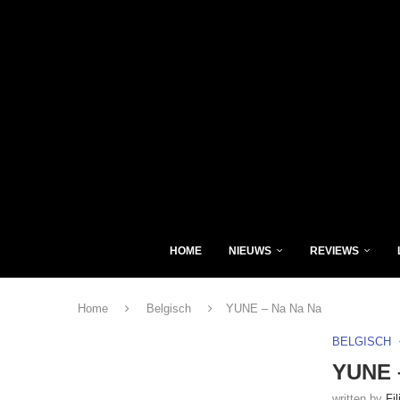
HOME
NIEUWS
REVIEWS
Home
Belgisch
YUNE – Na Na Na
BELGISCH
YUNE 
written by
Fi