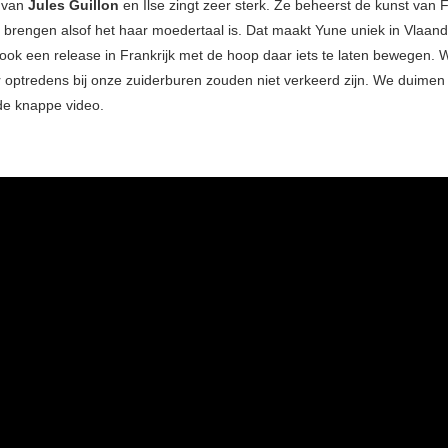
 van
Jules Guillon
en Ilse zingt zeer sterk. Ze beheerst de kunst van F
brengen alsof het haar moedertaal is. Dat maakt Yune uniek in Vlaan
t ook een release in Frankrijk met de hoop daar iets te laten bewegen. W
 optredens bij onze zuiderburen zouden niet verkeerd zijn. We duimen 
de knappe video.