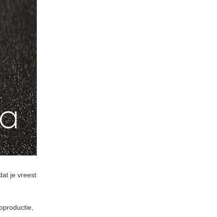
at je vreest
pproductie,