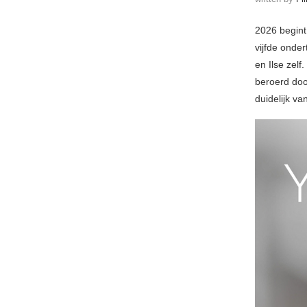
2026 begin
vijfde onde
en Ilse zelf
beroerd do
duidelijk v