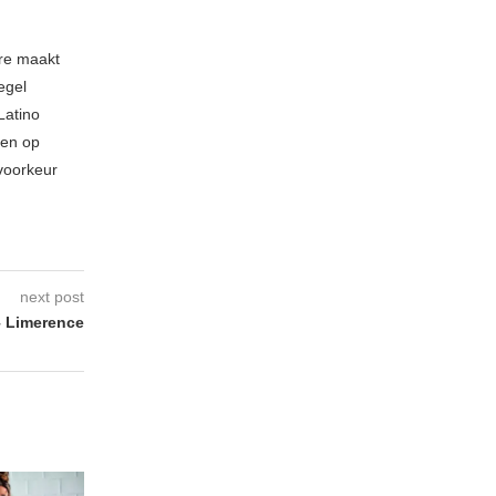
nre maakt
egel
Latino
 en op
 voorkeur
next post
 Limerence