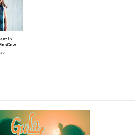
lent in
APOTH – Nelson
LIGHTSPEED speelt
 MosCow
THE SHEILA DIVINE in
05/08/2026
026
04/08/2026