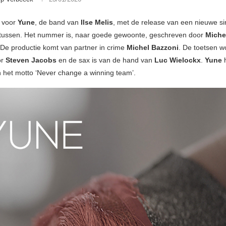
t voor
Yune
, de band van
Ilse Melis
, met de release van een nieuwe si
rtussen. Het nummer is, naar goede gewoonte, geschreven door
Miche
. De productie komt van partner in crime
Michel Bazzoni
. De toetsen 
or
Steven Jacobs
en de sax is van de hand van
Luc Wielockx
.
Yune
h
an het motto ‘Never change a winning team’.