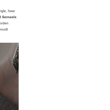
ngle, haar
l Serneels
worden
oudt