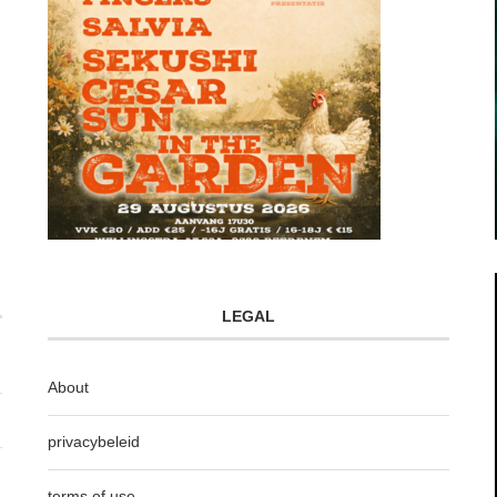
LEGAL
About
privacybeleid
terms of use