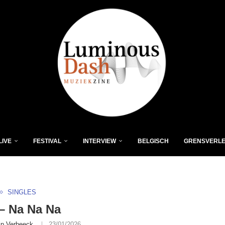
LIVE
FESTIVAL
INTERVIEW
BELGISCH
GRENSVERL
SINGLES
– Na Na Na
lip Verbeeck
23/01/2026