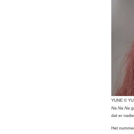
YUNE © Y
Na Na Na
ga
dat er nadie
Het nummer 