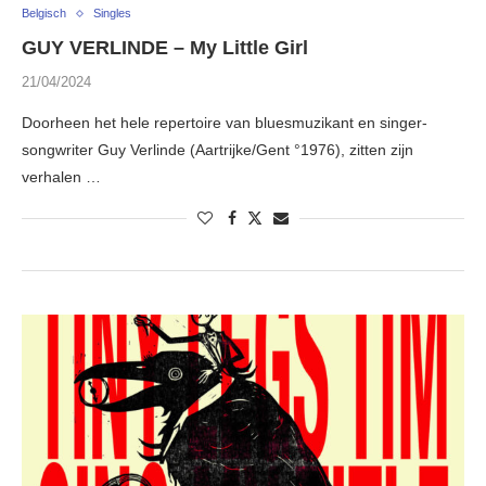
Belgisch
Singles
GUY VERLINDE – My Little Girl
21/04/2024
Doorheen het hele repertoire van bluesmuzikant en singer-
songwriter Guy Verlinde (Aartrijke/Gent °1976), zitten zijn
verhalen …