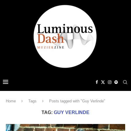
Home
Tags
Posts tagged with "Guy Verlinde"
TAG:
GUY VERLINDE