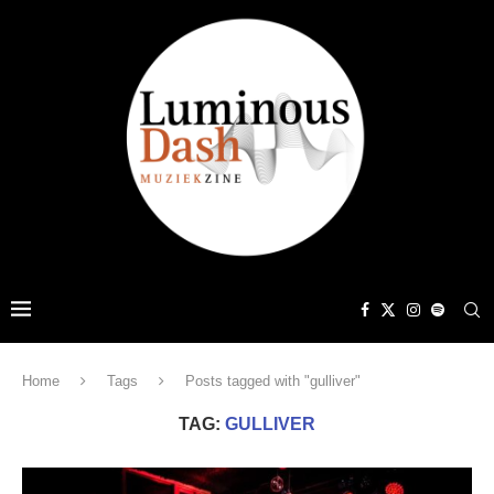
Home
Tags
Posts tagged with "gulliver"
TAG:
GULLIVER