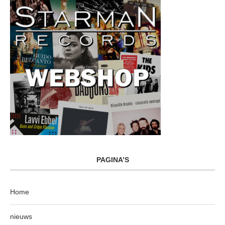
PAGINA’S
Home
nieuws