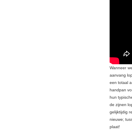
Wanneer we 
aanvang lop
een totaal 
handpan vor
hun typisch
de zijnen l
gelijktijdig
nieuwe; tus
plaat!