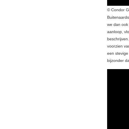
© Condor Gr
Buitenaards
we dan ook 
aanloop, vl
beschrijven
voorzien va
een stevige
bijzonder d