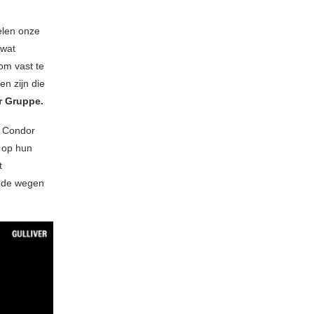
elen onze
 wat
 om vast te
en zijn die
 Gruppe.
de Condor
t op hun
t
ende wegen