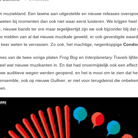
 in muziekland. Een lawine aan uitgestelde en nieuwe releases overspo
weten bij momenten dan ook niet waar eerst luisteren. We krijgen heel
, nieuwe bands ter ore maar tegelijkertijd zijn we ook bijzonder blij dat
, te midden van al dat nieuwe muzikale geweld, er ook gevestigde waard
 keer weten te verrassen. Zo ook, het machtige, negenkoppige
Condor
mes van de twee vorige platen
Frog Bog
en
Interplanetary Travels
lijf
eel wat nieuwe muzikanten in. En dat had onvermijdelijk ook een effec
we auditieve wegen werden geopend, en het is mooi om te zien dat he
 ensemble, ook op nieuwe
Gulliver
, er niet voor terugdeinst die onbek
len.