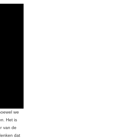
 hoewel we
. Het is
r van de
 denken dat