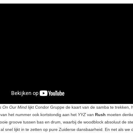
 On Our Mind
lijkt Condor Gruppe de kaart van de samba te trekken,
 van het nummer ook kortstondig aan het
YYZ
van
Rush
moeten denken
ooie groove tussen bas en drum, waarbij de woodblock absoluut de ste
 al snel lijkt in te zetten op pure Zuiderse dansbaarheid. En net als we