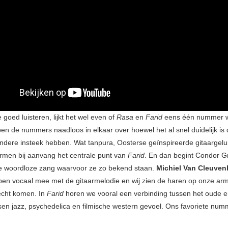
goed luisteren, lijkt het wel even of
Rasa
en
Farid
eens één nummer wa
en de nummers naadloos in elkaar over hoewel het al snel duidelijk is 
andere insteek hebben. Wat tanpura, Oosterse geïnspireerde gitaargel
men bij aanvang het centrale punt van
Farid
. En dan begint Condor 
e woordloze zang waarvoor ze zo bekend staan.
Michiel Van Cleuve
open vocaal mee met de gitaarmelodie en wij zien de haren op onze arm 
 recht komen. In
Farid
horen we vooral een verbinding tussen het oude e
sen jazz, psychedelica en filmische western gevoel. Ons favoriete nu