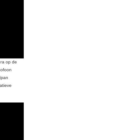
ura op de
xofoon
ndpan
atieve