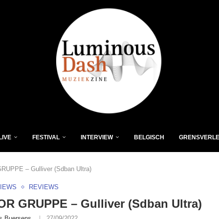
LIVE
FESTIVAL
INTERVIEW
BELGISCH
GRENSVERL
PPE – Gulliver (Sdban Ultra)
VIEWS
REVIEWS
R GRUPPE – Gulliver (Sdban Ultra)
s Buersens
27/09/2022