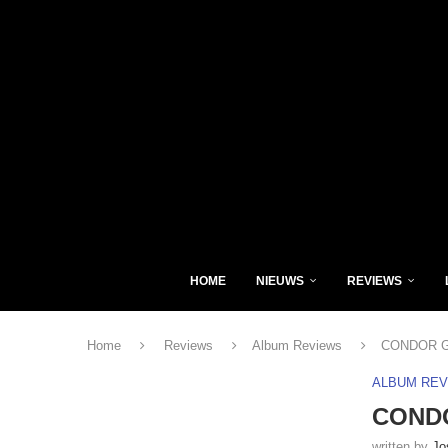
HOME
NIEUWS
REVIEWS
Home
Reviews
Album Reviews
CONDOR GRU
ALBUM RE
CONDO
written by
Jo