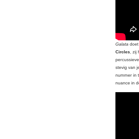
Galata
doet 
Circles
, zi
percussieve
stevig van j
nummer in t
nuance in de