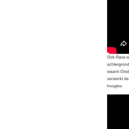
Ook
Rasa
w
achtergrond
waarin Oost
versterkt d
hoogtes.