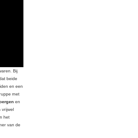
ren. Bij
dat beide
uiden en een
Gruppe met
nbergen
en
vrijwel
n het
mmer van de