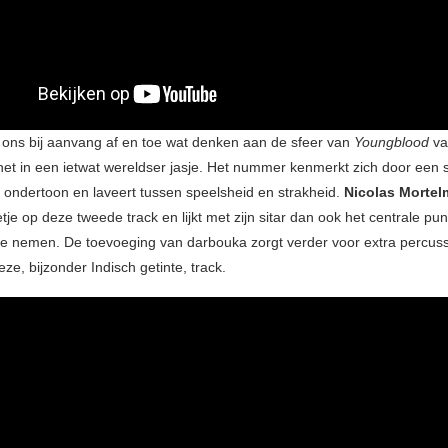
ons bij aanvang af en toe wat denken aan de sfeer van
Youngblood
v
j het in een ietwat wereldser jasje. Het nummer kenmerkt zich door een 
 ondertoon en laveert tussen speelsheid en strakheid.
Nicolas Morte
etje op deze tweede track en lijkt met zijn sitar dan ook het centrale pu
e nemen. De toevoeging van darbouka zorgt verder voor extra percus
ze, bijzonder Indisch getinte, track.