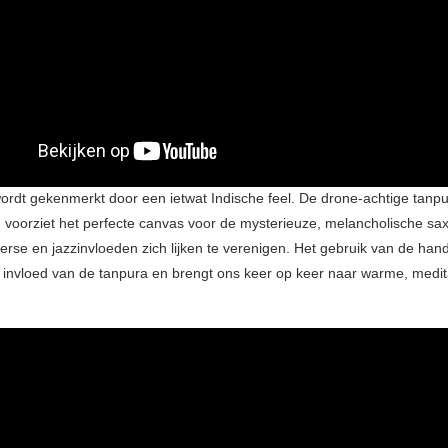
ordt gekenmerkt door een ietwat Indische feel. De drone-achtige tanp
 voorziet het perfecte canvas voor de mysterieuze, melancholische sa
erse en jazzinvloeden zich lijken te verenigen. Het gebruik van de ha
e invloed van de tanpura en brengt ons keer op keer naar warme, medit