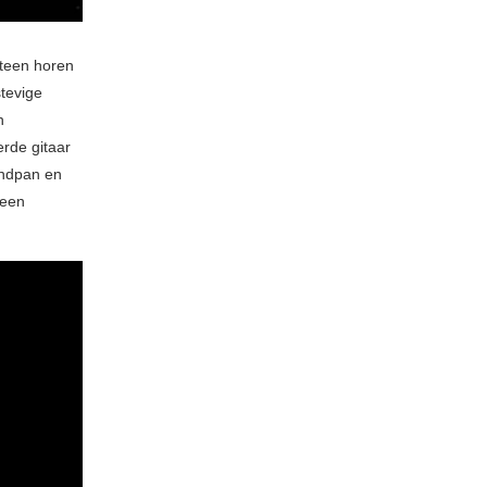
teen horen
stevige
n
rde gitaar
andpan en
 een