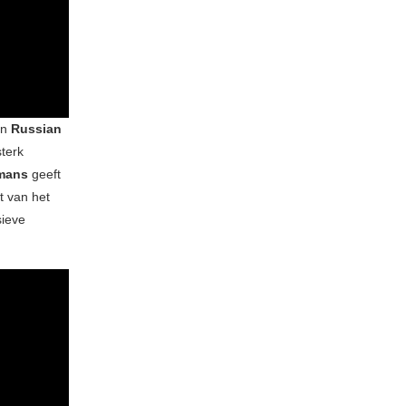
an
Russian
sterk
lmans
geeft
nt van het
sieve