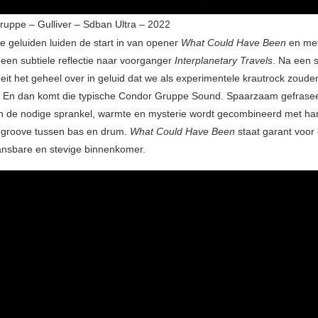
uppe – Gulliver – Sdban Ultra – 2022
e geluiden luiden de start in van opener
What Could Have Been
en me
een subtiele reflectie naar voorganger
Interplanetary Travels
. Na een 
oeit het geheel over in geluid dat we als experimentele krautrock zoude
. En dan komt die typische Condor Gruppe Sound. Spaarzaam gefrasee
n de nodige sprankel, warmte en mysterie wordt gecombineerd met h
 groove tussen bas en drum.
What Could Have Been
staat garant voor
ansbare en stevige binnenkomer.