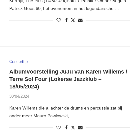
Kortrijk, The Pit’s (10/5/2024)Foto’s: Patsker Omaer Beguin
Patrick Goes 60, het evenement in het legendarische …
Concerttip
Albumvoorstelling JuJu van Karen Willems /
Terre Sol Four (Lokerse Jazzklub –
18/05/2024)
30/04/2024
Karen Willems die al achter de drums en percussie zat bij
onder meer Mauro Pawlowski, …