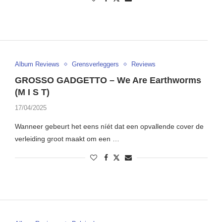
Album Reviews
Grensverleggers
Reviews
GROSSO GADGETTO – We Are Earthworms
(M I S T)
17/04/2025
Wanneer gebeurt het eens níét dat een opvallende cover de
verleiding groot maakt om een …