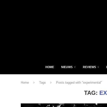
HOME
NIEUWS
REVIEWS
Home
Tags
Posts tagged with "experimental"
TAG:
EX