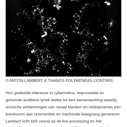
© ANTON LAMBERT & THANOS POLYMENEAS LIONTIRIS
Hun gedeelde interesse in cybernetica, improvisatie en
golvende auditieve lyriek leidde tot een samenwerking waarbij
sonische verkenningen van rauwe klanken en veldopnames een
breukvorm aan resonanties en machinale klaagzang genereren.
Lambert richt zich vooral op de live processing en het