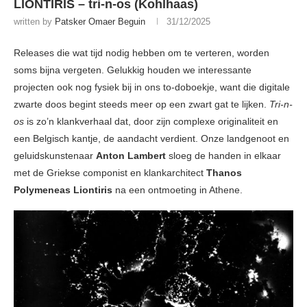
LIONTIRIS – tri-n-os (Kohlhaas)
written by
Patsker Omaer Beguin
31/12/2025
Releases die wat tijd nodig hebben om te verteren, worden
soms bijna vergeten. Gelukkig houden we interessante
projecten ook nog fysiek bij in ons to-doboekje, want die digitale
zwarte doos begint steeds meer op een zwart gat te lijken.
Tri-n-
os
is zo’n klankverhaal dat, door zijn complexe originaliteit en
een Belgisch kantje, de aandacht verdient. Onze landgenoot en
geluidskunstenaar
Anton Lambert
sloeg de handen in elkaar
met de Griekse componist en klankarchitect
Thanos
Polymeneas Liontiris
na een ontmoeting in Athene.