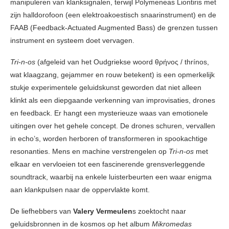
manipuleren van klanksignalen, terwijl Polymeneas Liontiris met
zijn halldorofoon (een elektroakoestisch snaarinstrument) en de
FAAB (Feedback-Actuated Augmented Bass) de grenzen tussen
instrument en systeem doet vervagen.
Tri-n-os
(afgeleid van het Oudgriekse woord θρήνος / thrínos,
wat klaagzang, gejammer en rouw betekent) is een opmerkelijk
stukje experimentele geluidskunst geworden dat niet alleen
klinkt als een diepgaande verkenning van improvisaties, drones
en feedback. Er hangt een mysterieuze waas van emotionele
uitingen over het gehele concept. De drones schuren, vervallen
in echo’s, worden herboren of transformeren in spookachtige
resonanties. Mens en machine verstrengelen op
Tri-n-os
met
elkaar en vervloeien tot een fascinerende grensverleggende
soundtrack, waarbij na enkele luisterbeurten een waar enigma
aan klankpulsen naar de oppervlakte komt.
De liefhebbers van
Valery Vermeulen
s zoektocht naar
geluidsbronnen in de kosmos op het album
Mikromedas