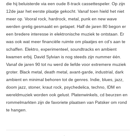
die hij beluisterde via een oude 8-track cassettespeler. Op zijn
12de jaar het eerste plaatje gekocht. Vanaf toen hield het niet
meer op. Vooral rock, hardrock, metal, punk en new wave
werden gretig gesmaakt en getapet. Half de jaren 80 begon er
een bredere interesse in elektronische muziek te ontstaan. Er
was ook wat meer financiële ruimte om plaatjes en cd’s aan te
schaffen. Elektro, experimenteel, soundtracks en ambient
kwamen erbij. David Sylvian is nog steeds zijn nummer één.
Vanaf de jaren 90 tot nu werd de liefde voor extremere muziek
groter. Black metal, death metal, avant-garde, industrial, dark
ambient en minimal behoren tot de genres. Indie, blues, jazz,
doom jazz, stoner, kraut rock, psychedelica, techno, IDM en
wereldmuziek worden ook gelust. Platenwinkels, cd beurzen en
rommelmarkten zijn de favoriete plaatsen van Patsker om rond
te hangen.