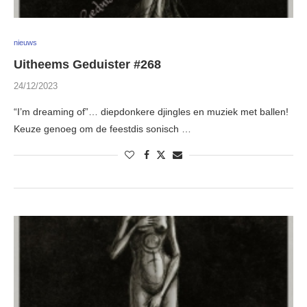
nieuws
Uitheems Geduister #268
24/12/2023
“I’m dreaming of”… diepdonkere djingles en muziek met ballen!
Keuze genoeg om de feestdis sonisch …