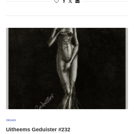
nieuws
Uitheems Geduister #232