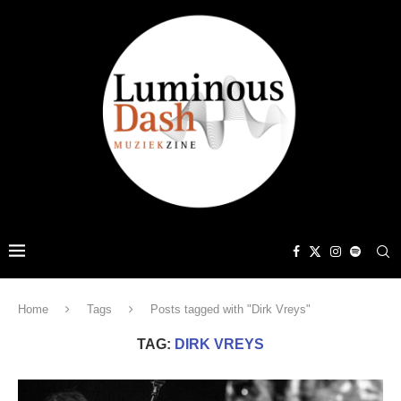
Home
Tags
Posts tagged with "Dirk Vreys"
TAG:
DIRK VREYS