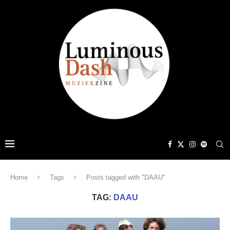
Home
Tags
Posts tagged with "DAAU"
TAG:
DAAU