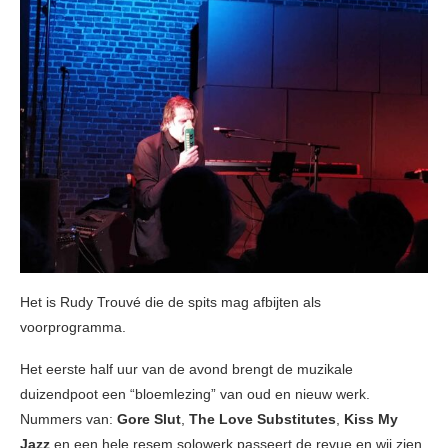
Het is Rudy Trouvé die de spits mag afbijten als
voorprogramma.
Het eerste half uur van de avond brengt de muzikale
duizendpoot een “bloemlezing” van oud en nieuw werk.
Nummers van:
Gore Slut
,
The Love Substitutes
,
Kiss My
Jazz
en een hele resem solowerk passeert de revue en wij zien