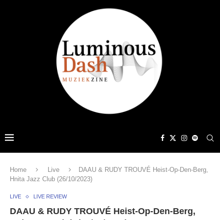
Home
Live
DAAU & RUDY TROUVÉ Heist-Op-Den-Berg,
Hnita Jazz Club (26/10/2023)
LIVE
LIVE REVIEW
DAAU & RUDY TROUVÉ Heist-Op-Den-Berg,