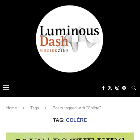
Home
Tags
Posts tagged with "Colère"
TAG:
COLÈRE