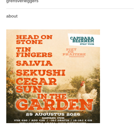
grensverleggers
about