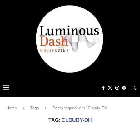
Home
Tags
Posts tagged with "Cloudy-Oh"
TAG:
CLOUDY-OH