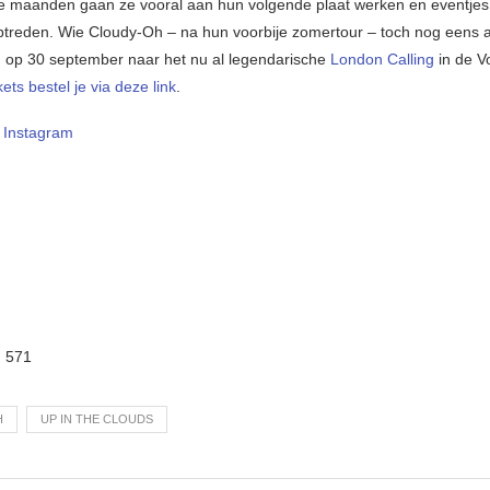
maanden gaan ze vooral aan hun volgende plaat werken en eventjes
ptreden. Wie Cloudy-Oh – na hun voorbije zomertour – toch nog eens 
an op 30 september naar het nu al legendarische
London Calling
in de Vo
kets bestel je via deze link
.
–
Instagram
:
571
H
UP IN THE CLOUDS