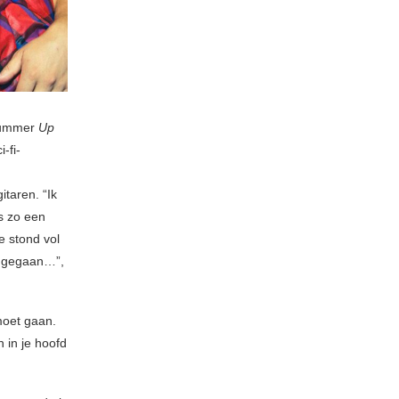
 nummer
Up
-fi-
taren. “Ik
ns zo een
e stond vol
t gegaan…”,
moet gaan.
 in je hoofd