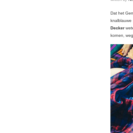
Dat het Gen
knalblauwe 
Decker
wete
komen, wege