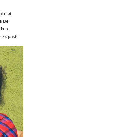
al met
is De
 kon
acks paste.