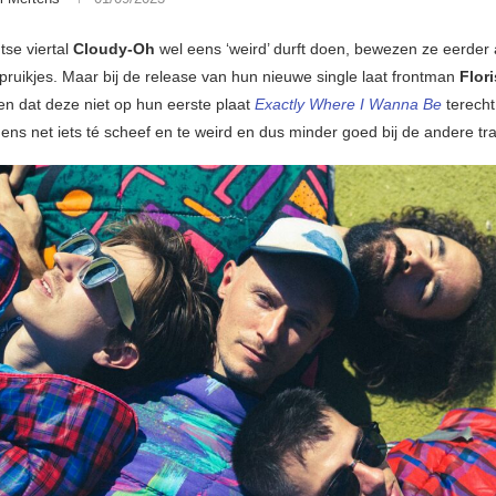
tse viertal
Cloudy-Oh
wel eens ‘weird’ durft doen, bewezen ze eerder 
pruikjes. Maar bij de release van hun nieuwe single laat frontman
Flor
n dat deze niet op hun eerste plaat
Exactly Where I Wanna Be
terecht
ns net iets té scheef en te weird en dus minder goed bij de andere tr