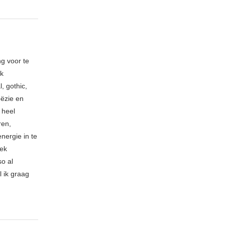
ng voor te
ik
, gothic,
oëzie en
 heel
ren,
nergie in te
iek
so al
l ik graag