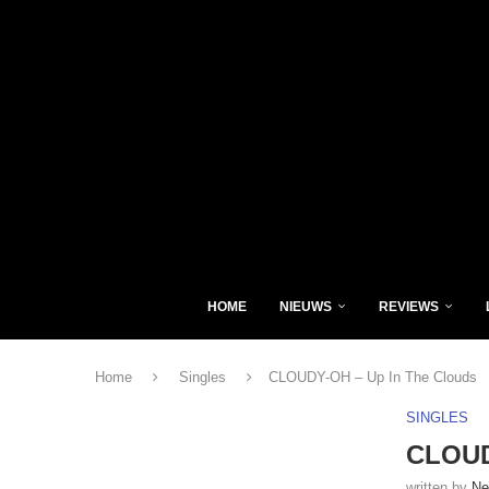
HOME
NIEUWS
REVIEWS
Home
Singles
CLOUDY-OH – Up In The Clouds
SINGLES
CLOUD
written by
Ne