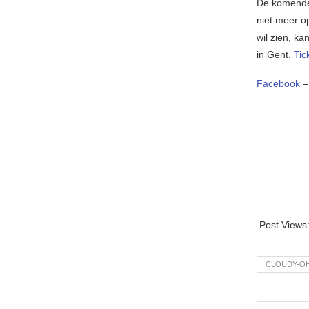
De komende 
niet meer o
wil zien, k
in Gent.
Tic
Facebook
Post Views
CLOUDY-O