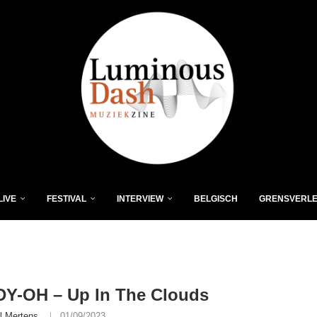
LIVE
FESTIVAL
INTERVIEW
BELGISCH
GRENSVERL
Y-OH – Up In The Clouds
l Mertens
01/09/2023