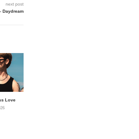
next post
 Daydream
ss Love
TROOST – Not All Men
NOAH TATE – Boy
026
06/08/2026
06/08/2026