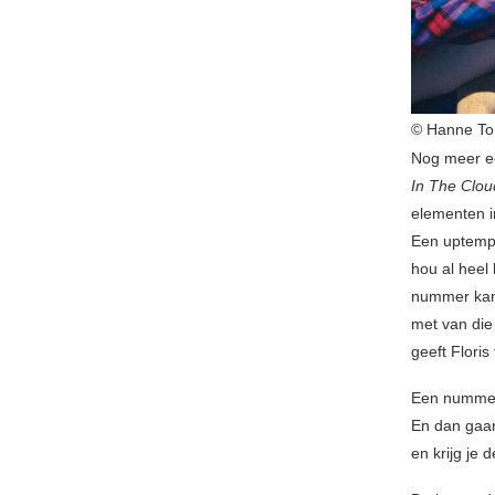
© Hanne To
Nog meer ec
In The Clo
elementen in
Een uptempo
hou al heel 
nummer kan 
met van die
geeft Floris 
Een nummer 
En dan gaan
en krijg je 