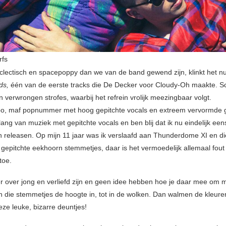
rfs
lectisch en spacepoppy dan we van de band gewend zijn, klinkt het
uds,
één van de eerste tracks die De Decker voor Cloudy-Oh maakte. Sci
 verwrongen strofes, waarbij het refrein vrolijk meezingbaar volgt.
, maf popnummer met hoog gepitchte vocals en extreem vervormde gi
lang van muziek met gepitchte vocals en ben blij dat ik nu eindelijk ee
releasen. Op mijn 11 jaar was ik verslaafd aan Thunderdome XI en di
 gepitchte eekhoorn stemmetjes, daar is het vermoedelijk allemaal fou
toe.
over jong en verliefd zijn en geen idee hebben hoe je daar mee om 
 die stemmetjes de hoogte in, tot in de wolken. Dan walmen de kleuren
deze leuke, bizarre deuntjes!