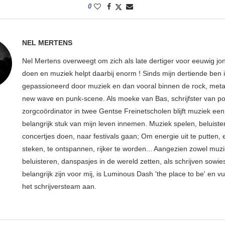
0
NEL MERTENS
Nel Mertens overweegt om zich als late dertiger voor eeuwig jo
doen en muziek helpt daarbij enorm ! Sinds mijn dertiende ben 
gepassioneerd door muziek en dan vooral binnen de rock, metal
new wave en punk-scene. Als moeke van Bas, schrijfster van p
zorgcoördinator in twee Gentse Freinetscholen blijft muziek een
belangrijk stuk van mijn leven innemen. Muziek spelen, beluiste
concertjes doen, naar festivals gaan; Om energie uit te putten, e
steken, te ontspannen, rijker te worden... Aangezien zowel muz
beluisteren, danspasjes in de wereld zetten, als schrijven sowie
belangrijk zijn voor mij, is Luminous Dash 'the place to be' en vu
het schrijversteam aan.