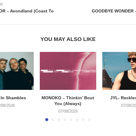
st
OR – Avondland (Coast To
GOODBYE WONDER –
YOU MAY ALSO LIKE
 In Shambles
MONOKO – Thinkin’ Bout
JYL- Reckle
You (Always)
/08/2026
07/08/2
07/08/2026