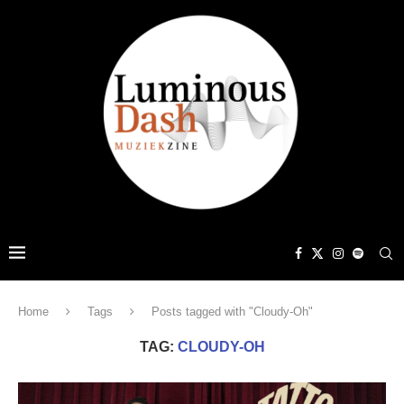
Home
Tags
Posts tagged with "Cloudy-Oh"
TAG:
CLOUDY-OH