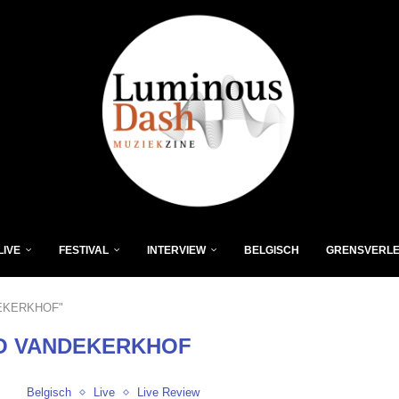
LIVE
FESTIVAL
INTERVIEW
BELGISCH
GRENSVERL
DEKERKHOF"
O VANDEKERKHOF
Belgisch
Live
Live Review