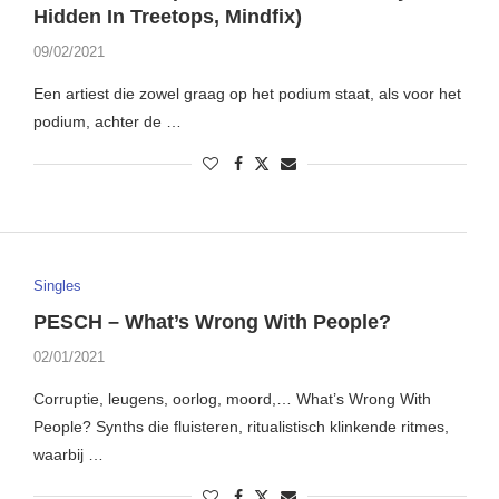
Hidden In Treetops, Mindfix)
09/02/2021
Een artiest die zowel graag op het podium staat, als voor het
podium, achter de …
Singles
PESCH – What’s Wrong With People?
02/01/2021
Corruptie, leugens, oorlog, moord,… What’s Wrong With
People? Synths die fluisteren, ritualistisch klinkende ritmes,
waarbij …