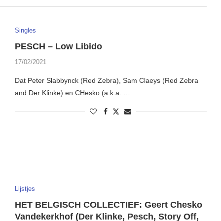
Singles
PESCH – Low Libido
17/02/2021
Dat Peter Slabbynck (Red Zebra), Sam Claeys (Red Zebra
and Der Klinke) en CHesko (a.k.a. …
Lijstjes
HET BELGISCH COLLECTIEF: Geert Chesko
Vandekerkhof (Der Klinke, Pesch, Story Off,