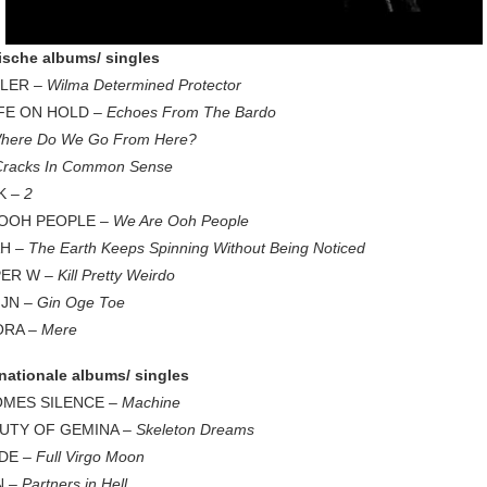
ische albums/ singles
GLER –
Wilma Determined Protector
IFE ON HOLD –
Echoes From The Bardo
here Do We Go From Here?
Cracks In Common Sense
K –
2
 OOH PEOPLE –
We Are Ooh People
AH –
The Earth Keeps Spinning Without Being Noticed
PER W
– Kill Pretty Weirdo
IJN –
Gin Oge Toe
ORA –
Mere
rnationale albums/ singles
OMES SILENCE –
Machine
AUTY OF GEMINA –
Skeleton Dreams
UDE –
Full Virgo Moon
N –
Partners in Hell