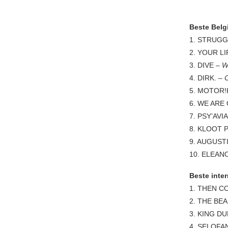
Beste Belg
1. STRUG
2. YOUR L
3. DIVE –
W
4. DIRK. –
5. MOTOR!
6. WE ARE
7. PSY’AVI
8. KLOOT 
9. AUGUST
10. ELEAN
Beste inte
1. THEN C
2. THE BE
3. KING D
4. SELOFA