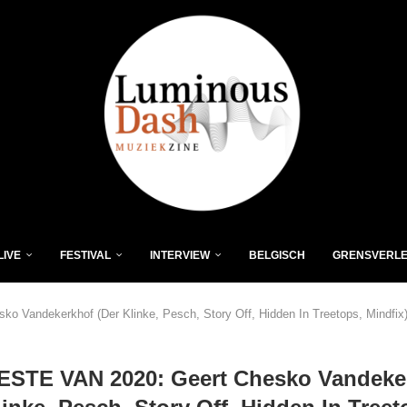
LIVE
FESTIVAL
INTERVIEW
BELGISCH
GRENSVERL
 Vandekerkhof (Der Klinke, Pesch, Story Off, Hidden In Treetops, Mindfix
ESTE VAN 2020: Geert Chesko Vandeke