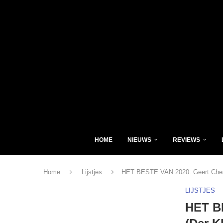
HOME
NIEUWS
REVIEWS
Home
Lijstjes
HET BESTE VAN 2020: Geert Chesko
LIJSTJES
HET B