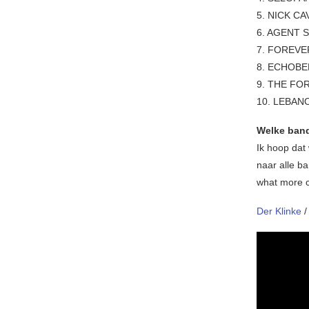
5. NICK C
6. AGENT 
7. FOREVE
8. ECHOBE
9. THE FO
10. LEBA
Welke band/
Ik hoop dat
naar alle b
what more c
Der Klinke