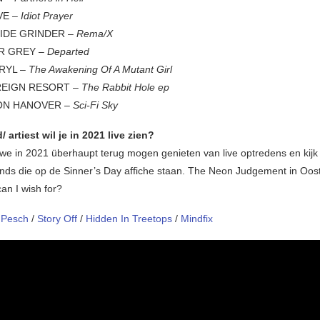
AVE
– Idiot Prayer
SIDE GRINDER –
Rema/X
R GREY –
Departed
RYL –
The Awakening Of A Mutant Girl
REIGN RESORT –
The Rabbit Hole ep
NON HANOVER –
Sci-Fi Sky
 artiest wil je in 2021 live zien?
 we in 2021 überhaupt terug mogen genieten van live optredens en kijk 
ands die op de Sinner’s Day affiche staan. The Neon Judgement in O
an I wish for?
/
Pesch
/
Story Off
/
Hidden In Treetops
/
Mindfix