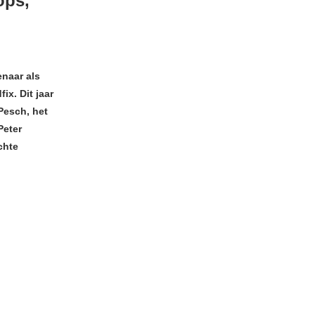
ops,
enaar als
ix. Dit jaar
Pesch, het
Peter
chte