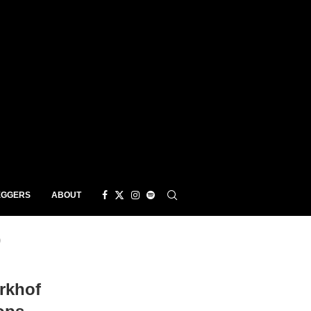
EGGERS
ABOUT
)
rkhof