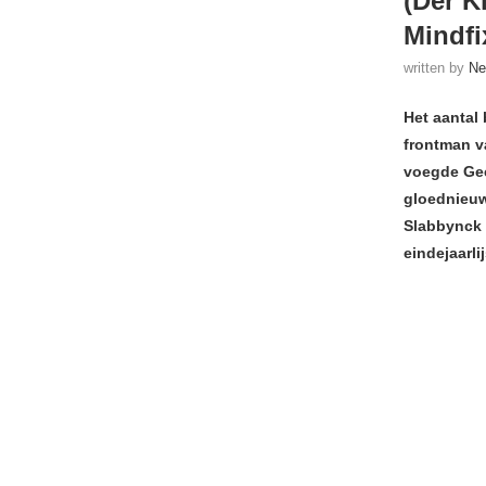
(Der K
Mindfi
written by
Ne
Het aantal
frontman va
voegde Gee
gloednieuw
Slabbynck (
eindejaarlij