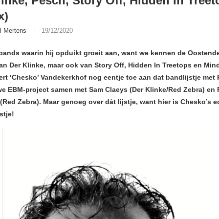
linke, Pesch, Story Off, Hidden In Treet
x)
l Mertens
19/12/2020
 bands waarin hij opduikt groeit aan, want we kennen de Oostend
n Der Klinke, maar ook van Story Off, Hidden In Treetops en Mindf
rt ‘Chesko’ Vandekerkhof nog eentje toe aan dat bandlijstje met 
e EBM-project samen met Sam Claeys (Der Klinke/Red Zebra) en 
Red Zebra). Maar genoeg over dàt lijstje, want hier is Chesko’s e
stje!