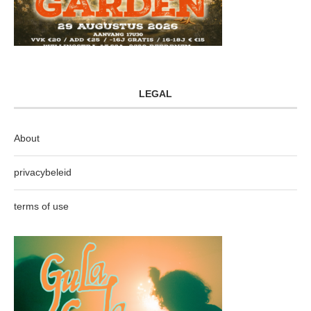
LEGAL
About
privacybeleid
terms of use