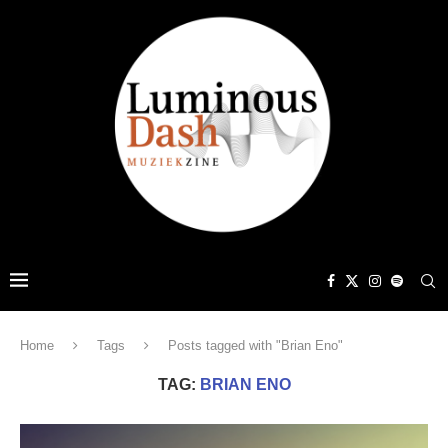
Home
Tags
Posts tagged with "Brian Eno"
TAG:
BRIAN ENO