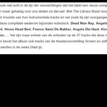
ook niet echt in de lijn der verwachtingen dat het label een nieuw comp
n maar gelukkig voor ons deden ze dat wel. Met
The Library Music
too
t mooiste van hun instrumentale tracks en net zoals bij zijn voorganger
deze compilatie wederom bijzonder eclectisch.
Dead Man Ray
,
Angels
vé
,
Horse Head Bed
,
Franco Saint De Bakker
,
Angels Die Hard
,
Kis
pic
, … het zijn maar enkele van de artiesten op de 37 tracks die deze re
en bevat het album ook tracks van de theatervoorstelling
Screen
en zel
t werden in de reeks
Glad Ijs
.