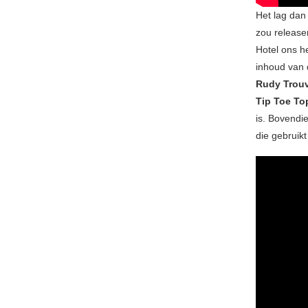
Het lag dan 
zou release
Hotel ons he
inhoud van 
Rudy Trou
Tip Toe To
is. Bovendi
die gebruik