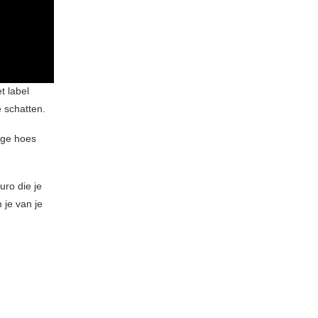
t label
 schatten.
ige hoes
uro die je
 je van je