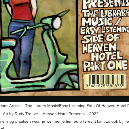
ious Artists – The Library Music/Easy Listening Side Of Heaven Hotel 
– Art by Rudy Trouvé – Heaven Hotel Presents – 2022
n er nog plaatsen waar je wel met je tien euro terecht kan, zo ook bij h
el
.