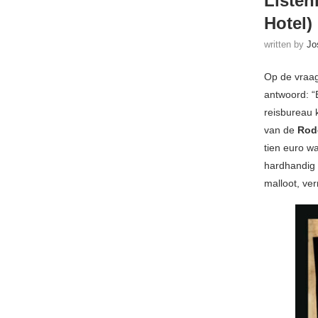
Listen
Hotel)
written by
Jo
Op de vraag
antwoord: “B
reisbureau 
van de
Rod
tien euro wa
hardhandig 
malloot, ve