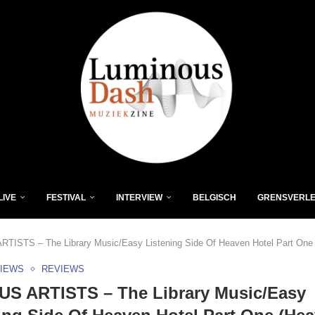
LIVE
FESTIVAL
INTERVIEW
BELGISCH
GRENSVERL
TISTS – The Library Music/Easy Listening Side Of Heaven Hotel Part One 
VIEWS
REVIEWS
US ARTISTS – The Library Music/Easy