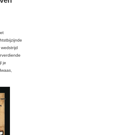
aven
et
htstbijzijnde
 wedstrijd
urverdiende
l je
 dwaas,