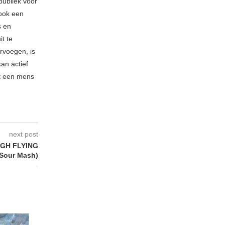
publiek voor
 ook een
s en
t te
rvoegen, is
kan actief
t een mens
next post
GH FLYING
(Sour Mash)