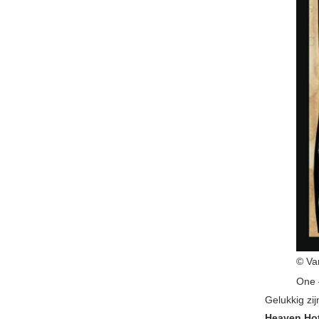
© Var
One 
Gelukkig zij
Heaven Hot