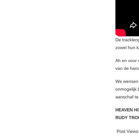
De tracklen
zowel hun k
Ah en voor 
van de han
We wensen j
onmogelijk 
aanschaf te
HEAVEN H
RUDY TRO
Post Views