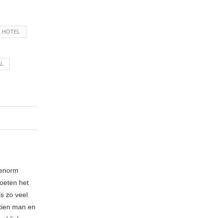
 HOTEL
AL
 enorm
oeten het
is zo veel
 tien man en