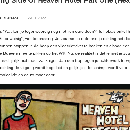
ing Side Of Heaven Hotel Part One (He
s Buersens
29/11/2022
: “Wat kan je tegenwoordig nog met tien euro doen?” Is helaas enkel h
itter weinig”, van toepassing. Je zou met je rode briefje richting het dic
kunnen stappen in de hoop een vliegtuigticket te boeken en alsnog een
e Duivels
mee te pikken op het WK. Nu, de realiteit is dat je met je zu
arschijnlijk niet meer zal krijgen dan een trap tegen je achterwerk terwij
richting de uitgang wordt begeleid en gelijktijdig beschimpt wordt voor
rmaledijde en ga zo maar door.