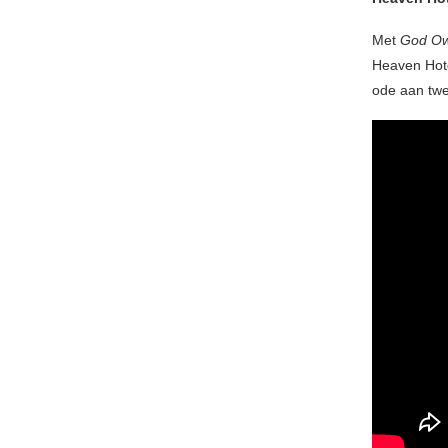
Met
God Ow
Heaven Hote
ode aan twe