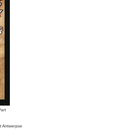
Part
et Antwerpse