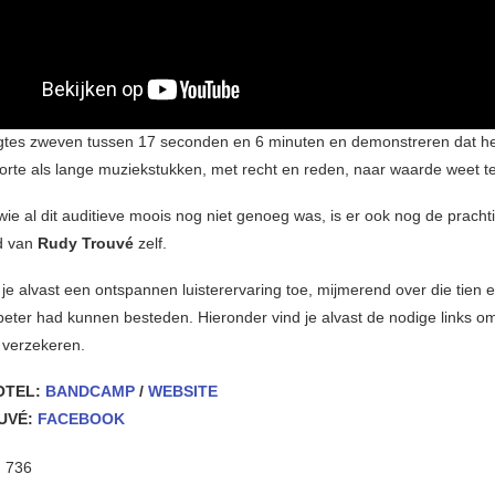
gtes zweven tussen 17 seconden en 6 minuten en demonstreren dat he
orte als lange muziekstukken, met recht en reden, naar waarde weet te
wie al dit auditieve moois nog niet genoeg was, is er ook nog de pracht
d van
Rudy Trouvé
zelf.
e alvast een ontspannen luisterervaring toe, mijmerend over die tien e
beter had kunnen besteden. Hieronder vind je alvast de nodige links om
 verzekeren.
OTEL:
BANDCAMP
/
WEBSITE
UVÉ:
FACEBOOK
:
736