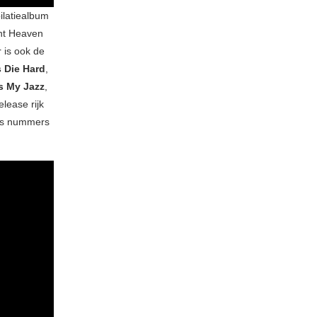
ilatiealbum
nt Heaven
 is ook de
 Die Hard
,
s My Jazz
,
lease rijk
fs nummers