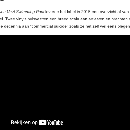
es Us A Swimming Pool
leverde het label in 2015 een overzicht af van 
l. Twee vinyls huisvestten een breed scala aan artiesten en brachten
e decennia aan “commercial suicide” zoals ze het zelf wel eens plege