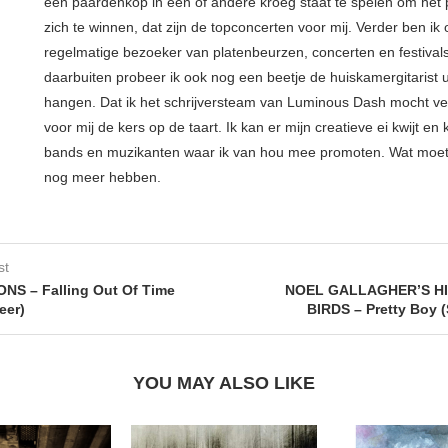
een paardenkop in één of andere kroeg staat te spelen om het 
zich te winnen, dat zijn de topconcerten voor mij. Verder ben ik
regelmatige bezoeker van platenbeurzen, concerten en festival
daarbuiten probeer ik ook nog een beetje de huiskamergitarist ui
hangen. Dat ik het schrijversteam van Luminous Dash mocht ve
voor mij de kers op de taart. Ik kan er mijn creatieve ei kwijt en 
bands en muzikanten waar ik van hou mee promoten. Wat moe
nog meer hebben.
st
NS – Falling Out Of Time
NOEL GALLAGHER’S HI
eer)
BIRDS – Pretty Boy 
YOU MAY ALSO LIKE