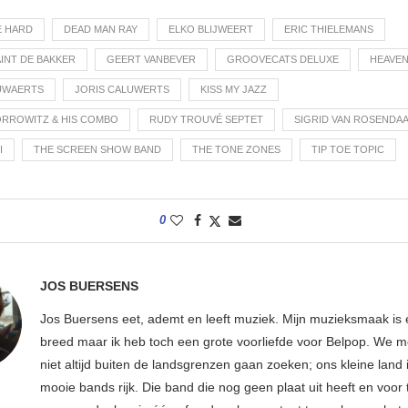
E HARD
DEAD MAN RAY
ELKO BLIJWEERT
ERIC THIELEMANS
INT DE BAKKER
GEERT VANBEVER
GROOVECATS DELUXE
HEAVEN
UWAERTS
JORIS CALUWERTS
KISS MY JAZZ
ORROWITZ & HIS COMBO
RUDY TROUVÉ SEPTET
SIGRID VAN ROSENDA
I
THE SCREEN SHOW BAND
THE TONE ZONES
TIP TOE TOPIC
0
JOS BUERSENS
Jos Buersens eet, ademt en leeft muziek. Mijn muzieksmaak is
breed maar ik heb toch een grote voorliefde voor Belpop. We m
niet altijd buiten de landsgrenzen gaan zoeken; ons kleine land 
mooie bands rijk. Die band die nog geen plaat uit heeft en voor