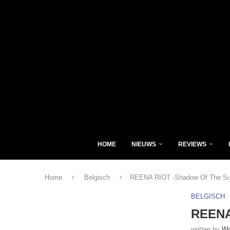
HOME
NIEUWS
REVIEWS
Home
Belgisch
REENA RIOT -Shadow Of The Sun
BELGISCH
REENA
written by
Wo