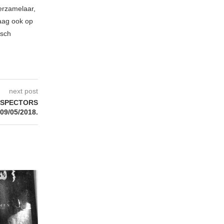
erzamelaar,
raag ook op
isch
next post
E SPECTORS
 09/05/2018.