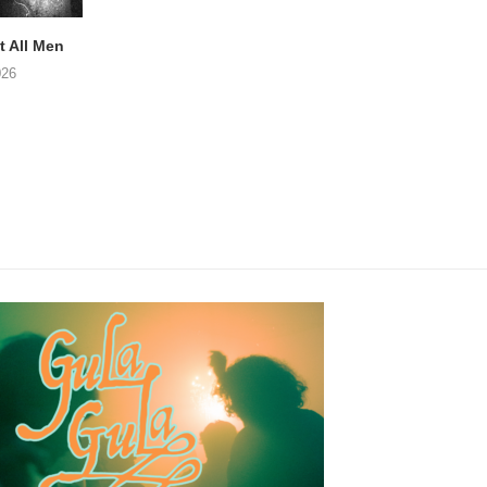
 All Men
NOAH TATE – Boy Gum
Vijf keer talent i
Buurtkroeg Mos
026
06/08/2026
05/08/2026