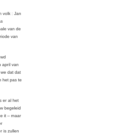
 volk : Jan
as
nale van de
riode van
uwd
 april van
 we dat dat
 het pas te
 er al het
w begeleid
e it – maar
er
 is zullen