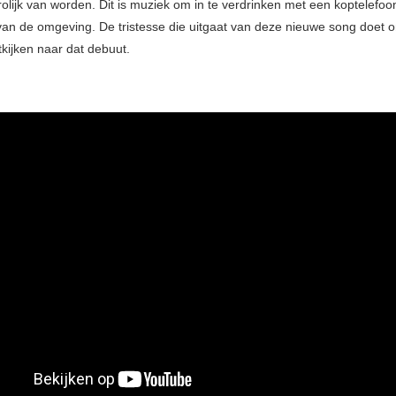
rolijk van worden. Dit is muziek om in te verdrinken met een koptelefoo
van de omgeving. De tristesse die uitgaat van deze nieuwe song doet o
tkijken naar dat debuut.