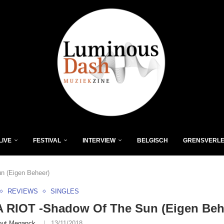
LIVE
FESTIVAL
INTERVIEW
BELGISCH
GRENSVERL
 (Eigen Beheer)
REVIEWS
SINGLES
 RIOT -Shadow Of The Sun (Eigen Beh
ut Meganck
13/11/2018