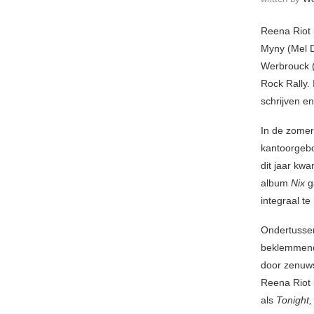
Reena Riot 
Myny (Mel 
Werbrouck (K
Rock Rally.
schrijven e
In de zomer
kantoorgebo
dit jaar kw
album
Nix
g
integraal te
Ondertussen
beklemme
door zenuws
Reena Riot
als
Tonight,