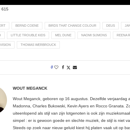
:
615
ERT
BERND COENE
BIRDS THAT CHANGE COLOUR
DEUS
JA
D
LITTLE TROUBLE KIDS
MEL DUNE
NAOMI SIJMONS
REENA 
VISION
THOMAS WERBROUCK
0
WOUT MEGANCK
Wout Meganck, geboren op 16 augustus. Dezelfde verjaardag a
Madonna, Charles Bukowski, Kevin Ayers en Rocco Granata. Z
uiteenlopend als stijl van zijn lotgenoten is ook zijn muzieksmaak
simpel : er is gewoon goede en slechte muziek, de stijl is niet v
Steeds op zoek naar nieuw geluid kiest hij platen vaak uit op ba