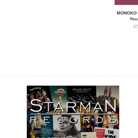
MONOKO –
You
07