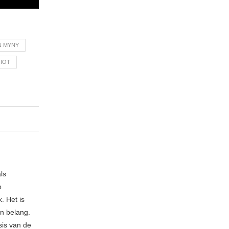
N MYNY
RIOT
ls
o
. Het is
an belang.
sis van de