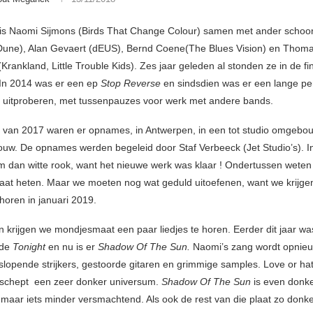
is Naomi Sijmons (Birds That Change Colour) samen met ander schoon
Dune), Alan Gevaert (dEUS), Bernd Coene(The Blues Vision) en Thom
rankland, Little Trouble Kids). Zes jaar geleden al stonden ze in de fi
 In 2014 was er een ep
Stop Reverse
en sindsdien was er een lange pe
n uitproberen, met tussenpauzes voor werk met andere bands.
 van 2017 waren er opnames, in Antwerpen, in een tot studio omgebo
uw. De opnames werden begeleid door Staf Verbeeck (Jet Studio’s). In
am dan witte rook, want het nieuwe werk was klaar ! Ondertussen weten
aat heten. Maar we moeten nog wat geduld uitoefenen, want we krijgen
 horen in januari 2019.
 krijgen we mondjesmaat een paar liedjes te horen. Eerder dit jaar was
nde
Tonight
en nu is er
Shadow Of The Sun.
Naomi’s zang wordt opnieu
lopende strijkers, gestoorde gitaren en grimmige samples. Love or hat
 schept een zeer donker universum.
Shadow Of The Sun
is even donk
maar iets minder versmachtend. Als ook de rest van die plaat zo donker