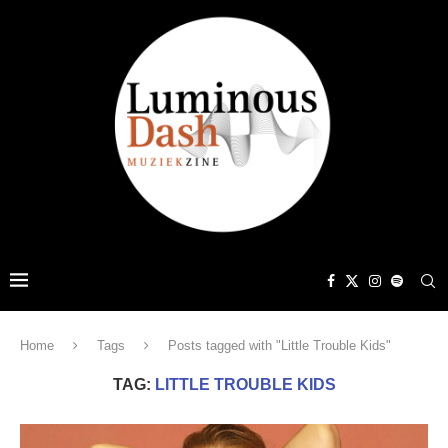
Home
Tags
Posts tagged with "Little Trouble Kids"
TAG:
LITTLE TROUBLE KIDS