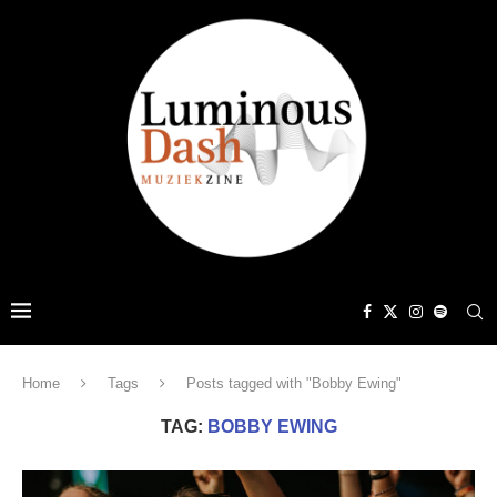
Home
Tags
Posts tagged with "Bobby Ewing"
TAG:
BOBBY EWING