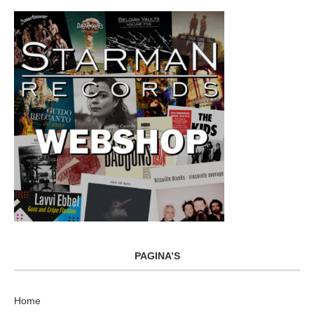
PAGINA’S
Home