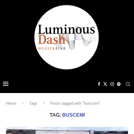
Home
Tags
Posts tagged with "buscemi"
TAG:
BUSCEMI