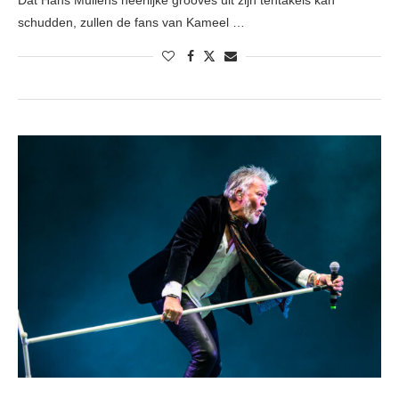
Dat Hans Mullens heerlijke grooves uit zijn tentakels kan
schudden, zullen de fans van Kameel …