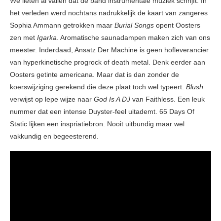
We lieten al vallen dat de band instrumentale muziek schrijft. In
het verleden werd nochtans nadrukkelijk de kaart van zangeres
Sophia Ammann getrokken maar
Burial Songs
opent Oosters
zen met
Igarka
. Aromatische saunadampen maken zich van ons
meester. Inderdaad, Ansatz Der Machine is geen hofleverancier
van hyperkinetische progrock of death metal. Denk eerder aan
Oosters getinte americana. Maar dat is dan zonder de
koerswijziging gerekend die deze plaat toch wel typeert.
Blush
verwijst op lepe wijze naar
God Is A DJ
van Faithless. Een leuk
nummer dat een intense Duyster-feel uitademt. 65 Days Of
Static lijken een inspriatiebron. Nooit uitbundig maar wel
vakkundig en begeesterend.