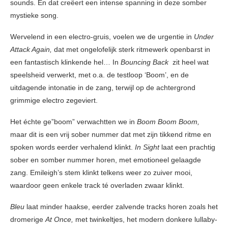
sounds. En dat creëert een intense spanning in deze somber
mystieke song.
Wervelend in een electro-gruis, voelen we de urgentie in
Under
Attack Again,
dat met ongelofelijk sterk ritmewerk openbarst in
een fantastisch klinkende hel… In
Bouncing Back
zit heel wat
speelsheid verwerkt, met o.a. de testloop ‘Boom’, en de
uitdagende intonatie in de zang, terwijl op de achtergrond
grimmige electro zegeviert.
Het échte ge”boom” verwachtten we in
Boom Boom Boom,
maar dit is een vrij sober nummer dat met zijn tikkend ritme en
spoken words eerder verhalend klinkt.
In Sight
laat een prachtig
sober en somber nummer horen, met emotioneel gelaagde
zang. Emileigh’s stem klinkt telkens weer zo zuiver mooi,
waardoor geen enkele track té overladen zwaar klinkt.
Bleu
laat minder haakse, eerder zalvende tracks horen zoals het
dromerige
At Once,
met twinkeltjes, het modern donkere lullaby-