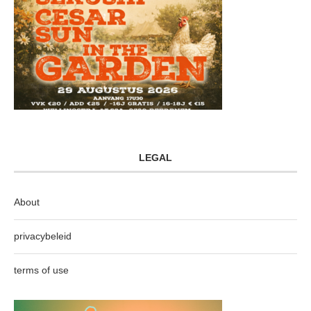
LEGAL
About
privacybeleid
terms of use