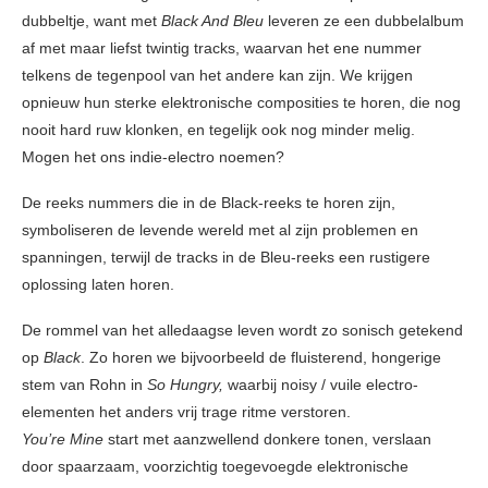
dubbeltje, want met
Black And Bleu
leveren ze een dubbelalbum
af met maar liefst twintig tracks, waarvan het ene nummer
telkens de tegenpool van het andere kan zijn. We krijgen
opnieuw hun sterke elektronische composities te horen, die nog
nooit hard ruw klonken, en tegelijk ook nog minder melig.
Mogen het ons indie-electro noemen?
De reeks nummers die in de Black-reeks te horen zijn,
symboliseren de levende wereld met al zijn problemen en
spanningen, terwijl de tracks in de Bleu-reeks een rustigere
oplossing laten horen.
De rommel van het alledaagse leven wordt zo sonisch getekend
op
Black
. Zo horen we bijvoorbeeld de fluisterend, hongerige
stem van Rohn in
So Hungry,
waarbij noisy / vuile electro-
elementen het anders vrij trage ritme verstoren.
You’re Mine
start met aanzwellend donkere tonen, verslaan
door spaarzaam, voorzichtig toegevoegde elektronische