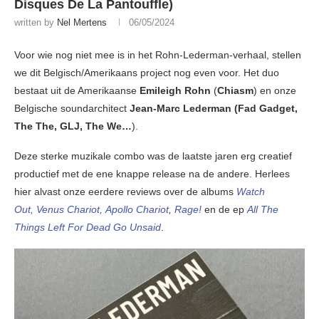
Disques De La Pantouffle)
written by
Nel Mertens
06/05/2024
Voor wie nog niet mee is in het Rohn-Lederman-verhaal, stellen
we dit Belgisch/Amerikaans project nog even voor. Het duo
bestaat uit de Amerikaanse
Emileigh Rohn
(
Chiasm
) en onze
Belgische soundarchitect
Jean-Marc Lederman (Fad Gadget,
The The, GLJ, The We…
).
Deze sterke muzikale combo was de laatste jaren erg creatief
productief met de ene knappe release na de andere. Herlees
hier alvast onze eerdere reviews over de albums
Watch
Out,
Venus Chariot,
Apollo Chariot
,
Rage!
en de ep
All The
Things Left For Dead Go Unsaid
.